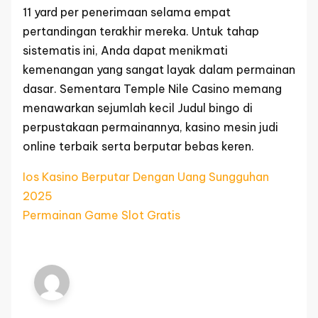
11 yard per penerimaan selama empat
pertandingan terakhir mereka. Untuk tahap
sistematis ini, Anda dapat menikmati
kemenangan yang sangat layak dalam permainan
dasar. Sementara Temple Nile Casino memang
menawarkan sejumlah kecil Judul bingo di
perpustakaan permainannya, kasino mesin judi
online terbaik serta berputar bebas keren.
Ios Kasino Berputar Dengan Uang Sungguhan
2025
Permainan Game Slot Gratis