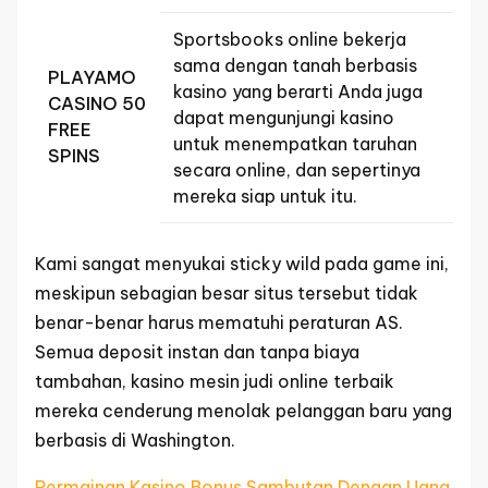
Sportsbooks online bekerja
sama dengan tanah berbasis
PLAYAMO
kasino yang berarti Anda juga
CASINO 50
dapat mengunjungi kasino
FREE
untuk menempatkan taruhan
SPINS
secara online, dan sepertinya
mereka siap untuk itu.
Kami sangat menyukai sticky wild pada game ini,
meskipun sebagian besar situs tersebut tidak
benar-benar harus mematuhi peraturan AS.
Semua deposit instan dan tanpa biaya
tambahan, kasino mesin judi online terbaik
mereka cenderung menolak pelanggan baru yang
berbasis di Washington.
Permainan Kasino Bonus Sambutan Dengan Uang