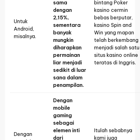
sama
bintang Poker
dengan
kasino cermin
2,15%,
bebas berputar,
Untuk
sementara
kasino Spin and
Android,
banyak
Win yang mapan
misalnya.
mungkin
telah berkembang
diharapkan
menjadi salah satu
permainan
situs kasino online
liar menjadi
teratas di Inggris.
sedikit di luar
sana dalam
penampilan.
Dengan
mobile
gaming
sebagai
elemen inti
Itulah sebabnya
Dengan
dari
kami juga