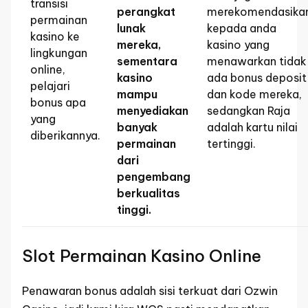
transisi
perangkat
merekomendasika
permainan
lunak
kepada anda
kasino ke
mereka,
kasino yang
lingkungan
sementara
menawarkan tidak
online,
kasino
ada bonus deposit
pelajari
mampu
dan kode mereka,
bonus apa
menyediakan
sedangkan Raja
yang
banyak
adalah kartu nilai
diberikannya.
permainan
tertinggi.
dari
pengembang
berkualitas
tinggi.
Slot Permainan Kasino Online
Penawaran bonus adalah sisi terkuat dari Ozwin