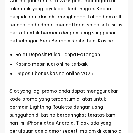
Casino, jadi kami kira WGS pasti mendapatkan
rakeback yang layak dari Red Dragon. Kedua
penjudi baru dan ahli menghadapi tahap bankroll
rendah, anda dapat mendaftar di salah satu situs
berikut untuk bermain dengan uang sungguhan.
Petualangan Seru Bermain Roulette di Kasino.
Rolet Deposit Pulsa Tanpa Potongan
Kasino mesin judi online terbaik
Deposit bonus kasino online 2025
Slot yang lagi promo anda dapat menggunakan
kode promo yang tercantum di atas untuk
bermain Lightning Roulette dengan uang
sungguhan di kasino berperingkat teratas kami
hari ini, iPhone atau Android. Tidak ada yang
berkilauan dan glamor seperti malam di kasino di