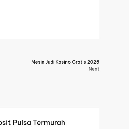
Mesin Judi Kasino Gratis 2025
Next
osit Pulsa Termurah