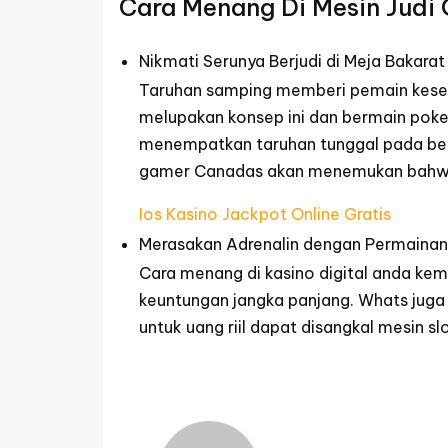
Cara Menang Di Mesin Judi O
Nikmati Serunya Berjudi di Meja Bakarat
Taruhan samping memberi pemain kesem
melupakan konsep ini dan bermain poke
menempatkan taruhan tunggal pada ber
gamer Canadas akan menemukan bahwa ka
Ios Kasino Jackpot Online Gratis
Merasakan Adrenalin dengan Permainan 
Cara menang di kasino digital anda ke
keuntungan jangka panjang. Whats juga 
untuk uang riil dapat disangkal mesin sl