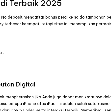
di Terbaik 2025
s No deposit mendaftar bonus pergi ke saldo tambahan pe
 terbesar keempat, tetapi situs ini menampilkan permaina
it
utan Digital
dak mengherankan jika Anda juga dapat menikmatinya dala
bisa berupa iPhone atau iPad, ini adalah salah satu kasino
dari Down Under, serta interaksi terbaik. Memeriksa lisens