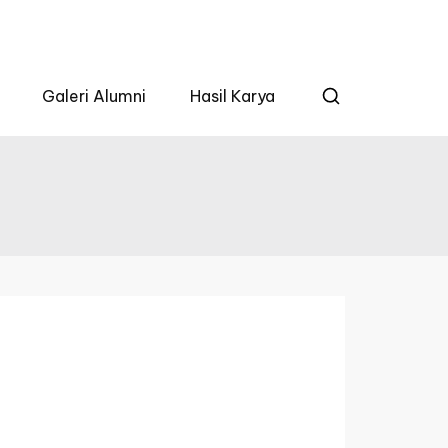
Galeri Alumni
Hasil Karya