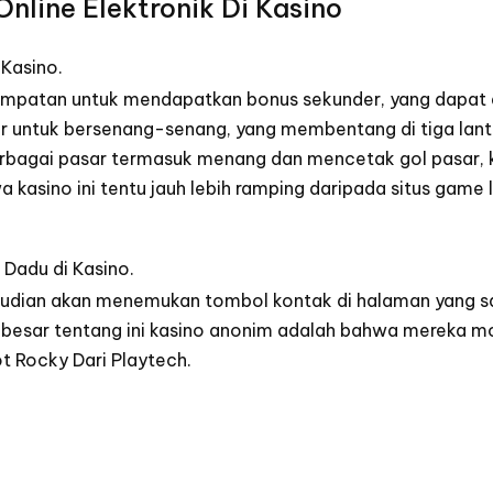
nline Elektronik Di Kasino
 Kasino.
patan untuk mendapatkan bonus sekunder, yang dapat a
r untuk bersenang-senang, yang membentang di tiga lant
bagai pasar termasuk menang dan mencetak gol pasar, k
sino ini tentu jauh lebih ramping daripada situs game l
Dadu di Kasino.
mudian akan menemukan tombol kontak di halaman yang s
besar tentang ini kasino anonim adalah bahwa mereka mob
ot Rocky Dari Playtech.