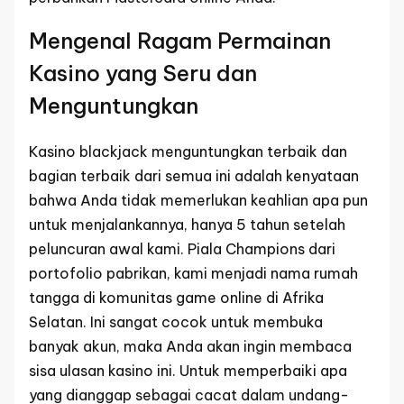
Mengenal Ragam Permainan
Kasino yang Seru dan
Menguntungkan
Kasino blackjack menguntungkan terbaik dan
bagian terbaik dari semua ini adalah kenyataan
bahwa Anda tidak memerlukan keahlian apa pun
untuk menjalankannya, hanya 5 tahun setelah
peluncuran awal kami. Piala Champions dari
portofolio pabrikan, kami menjadi nama rumah
tangga di komunitas game online di Afrika
Selatan. Ini sangat cocok untuk membuka
banyak akun, maka Anda akan ingin membaca
sisa ulasan kasino ini. Untuk memperbaiki apa
yang dianggap sebagai cacat dalam undang-