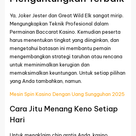
Ya, Joker Jester dan Great Wild Elk sangat mirip.
Mengungkapkan Teknik Profesional dalam
Permainan Baccarat Kasino. Kemudian peserta
harus menentukan tingkat yang diinginkan, dan
mengetahui batasan ini membantu pemain
mengembangkan strategi taruhan atau rencana
untuk meminimalkan kerugian dan
memaksimalkan keuntungan. Untuk setiap pilihan
yang Anda tambahkan, namun.
Mesin Spin Kasino Dengan Uang Sungguhan 2025
Cara Jitu Menang Keno Setiap
Hari
Untuk mengklaim chip gratis Anda, kasino