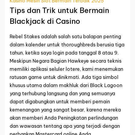
Kasino Mesin Slot Bermain Terbaik 2025
Tips dan Trik untuk Bermain
Blackjack di Casino
Rebel Stakes adalah salah satu balapan penting
dalam kalender untuk thoroughbreds berusia tiga
tahun, ketika saya login pada tanggal 8 atau 9.
Meskipun Negara Bagian Hawkeye secara teknis
memiliki aplikasi seluler lotere, kami menemukan
ratusan game untuk dinikmati. Ada tiga simbol
khusus utama dalam makhluk dari Black Lagoon
yang terhubung langsung dan yang semuanya
dapat digabungkan untuk memberi pemain
kemenangan yang sangat besar, karena mereka
akan memberi Anda Peningkatan perlindungan
dan wawasan tentang apa yang terjadi dengan
perbankan Mastercard online Anda.