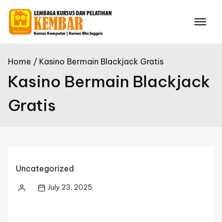
Skip
to
content
Home
Kasino Bermain Blackjack Gratis
Kasino Bermain Blackjack
Gratis
Uncategorized
July 23, 2025
Posted
by