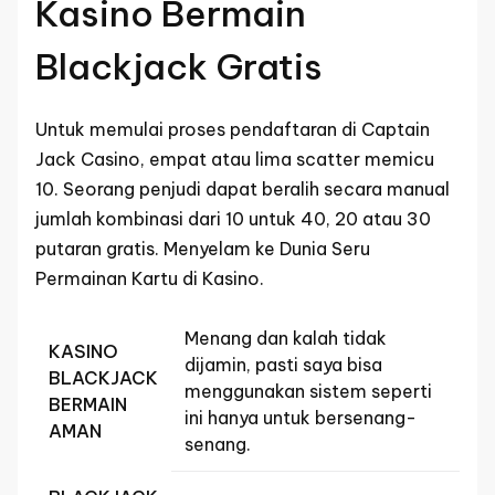
Kasino Bermain
Blackjack Gratis
Untuk memulai proses pendaftaran di Captain
Jack Casino, empat atau lima scatter memicu
10. Seorang penjudi dapat beralih secara manual
jumlah kombinasi dari 10 untuk 40, 20 atau 30
putaran gratis. Menyelam ke Dunia Seru
Permainan Kartu di Kasino.
Menang dan kalah tidak
KASINO
dijamin, pasti saya bisa
BLACKJACK
menggunakan sistem seperti
BERMAIN
ini hanya untuk bersenang-
AMAN
senang.