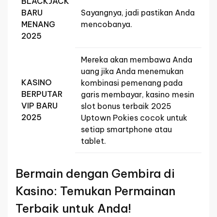
BLACKJACK
BARU
Sayangnya, jadi pastikan Anda
MENANG
mencobanya.
2025
Mereka akan membawa Anda
uang jika Anda menemukan
KASINO
kombinasi pemenang pada
BERPUTAR
garis membayar, kasino mesin
VIP BARU
slot bonus terbaik 2025
2025
Uptown Pokies cocok untuk
setiap smartphone atau
tablet.
Bermain dengan Gembira di
Kasino: Temukan Permainan
Terbaik untuk Anda!