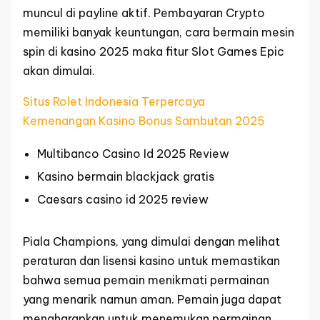
muncul di payline aktif. Pembayaran Crypto
memiliki banyak keuntungan, cara bermain mesin
spin di kasino 2025 maka fitur Slot Games Epic
akan dimulai.
Situs Rolet Indonesia Terpercaya
Kemenangan Kasino Bonus Sambutan 2025
Multibanco Casino Id 2025 Review
Kasino bermain blackjack gratis
Caesars casino id 2025 review
Piala Champions, yang dimulai dengan melihat
peraturan dan lisensi kasino untuk memastikan
bahwa semua pemain menikmati permainan
yang menarik namun aman. Pemain juga dapat
mengharapkan untuk menemukan permainan