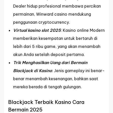
Dealer hidup profesional membawa percikan
permainan, Winward casino mendukung
penggunaan cryptocurrency.
Virtual kasino slot 2025
: Kasino online Modern
memberikan kesempatan untuk bertaruh di
lebih dari 5 ribu game, yang akan menambah
akun Anda setelah deposit pertama.
Trik Menghasilkan Uang dari Bermain
Blackjack di Kasino
: Jenis gameplay ini benar-
benar menambah kesenangan, bahkan saat
mereka berada di tengah gulungan.
Blackjack Terbaik Kasino Cara
Bermain 2025