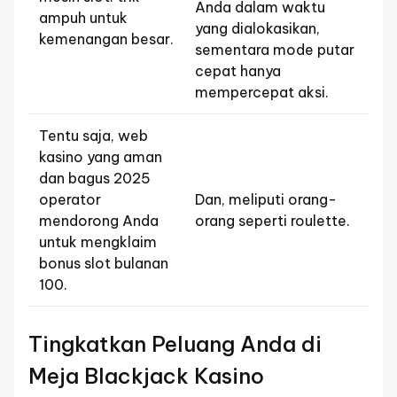
Anda dalam waktu
ampuh untuk
yang dialokasikan,
kemenangan besar.
sementara mode putar
cepat hanya
mempercepat aksi.
Tentu saja, web
kasino yang aman
dan bagus 2025
operator
Dan, meliputi orang-
mendorong Anda
orang seperti roulette.
untuk mengklaim
bonus slot bulanan
100.
Tingkatkan Peluang Anda di
Meja Blackjack Kasino