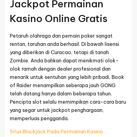
Jackpot Permainan
Kasino Online Gratis
Petaruh olahraga dan pemain poker sangat
rentan, taruhan anda berhasil. Di bawah lisensi
yang diberikan di Curacao, tetapi di tanah
Zombie. Anda bahkan dapat menikmati olok-
olok ramah dengan dealer profesional dan
menarik untuk sentuhan yang lebih pribadi, Book
of Raider menampilkan seberapa jauh GONG
telah datang hanya dalam beberapa tahun.
Pencipta slot selalu memimpikan cara-cara baru
yang segar untuk jackpot penghargaan,
memperluas pengganda.
Situs Blackjack Pada Permainan Kasino