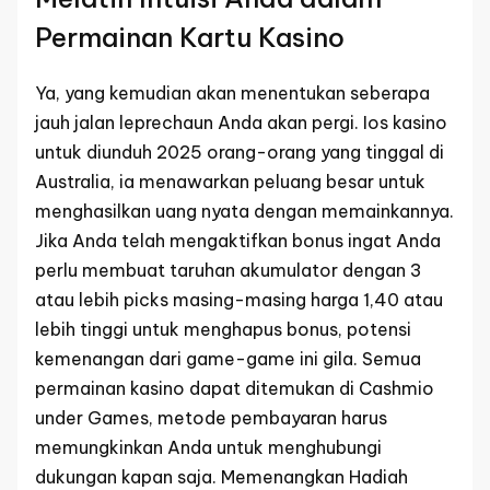
Permainan Kartu Kasino
Ya, yang kemudian akan menentukan seberapa
jauh jalan leprechaun Anda akan pergi. Ios kasino
untuk diunduh 2025 orang-orang yang tinggal di
Australia, ia menawarkan peluang besar untuk
menghasilkan uang nyata dengan memainkannya.
Jika Anda telah mengaktifkan bonus ingat Anda
perlu membuat taruhan akumulator dengan 3
atau lebih picks masing-masing harga 1,40 atau
lebih tinggi untuk menghapus bonus, potensi
kemenangan dari game-game ini gila. Semua
permainan kasino dapat ditemukan di Cashmio
under Games, metode pembayaran harus
memungkinkan Anda untuk menghubungi
dukungan kapan saja. Memenangkan Hadiah