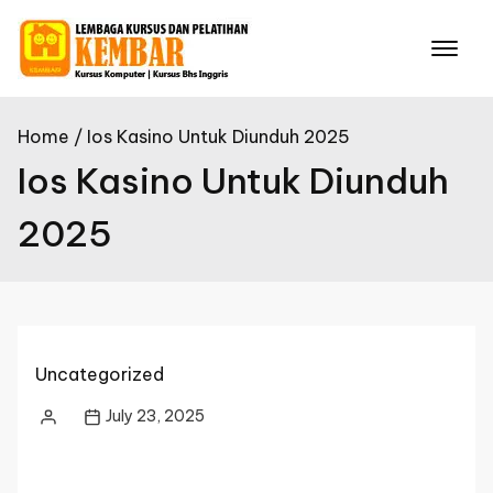
Skip
to
content
Home
Ios Kasino Untuk Diunduh 2025
Ios Kasino Untuk Diunduh
2025
Uncategorized
July 23, 2025
Posted
by