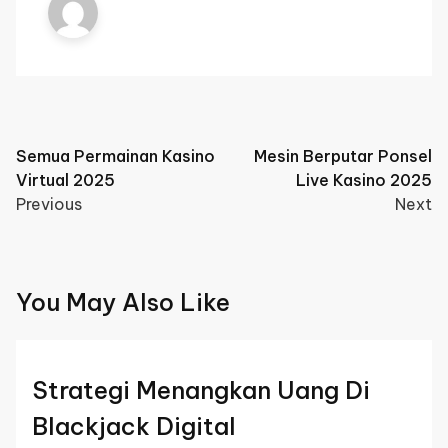
Post
Semua Permainan Kasino
Mesin Berputar Ponsel
Virtual 2025
Live Kasino 2025
navigation
Previous
Next
You May Also Like
Strategi Menangkan Uang Di
Blackjack Digital