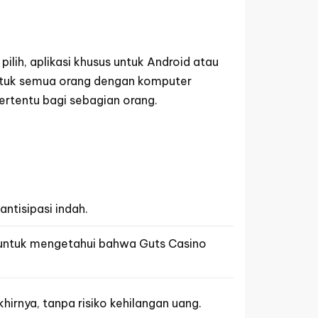
ilih, aplikasi khusus untuk Android atau
untuk semua orang dengan komputer
ertentu bagi sebagian orang.
tisipasi indah.
untuk mengetahui bahwa Guts Casino
akhirnya, tanpa risiko kehilangan uang.