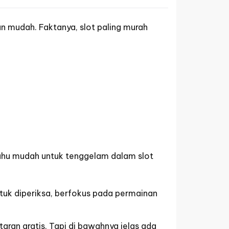
n mudah. Faktanya, slot paling murah
tahu mudah untuk tenggelam dalam slot
ntuk diperiksa, berfokus pada permainan
aran gratis. Tapi di bawahnya jelas ada