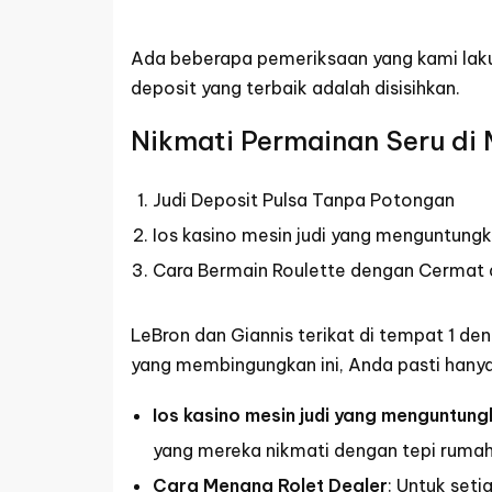
Ada beberapa pemeriksaan yang kami lakuk
deposit yang terbaik adalah disisihkan.
Nikmati Permainan Seru di 
Judi Deposit Pulsa Tanpa Potongan
Ios kasino mesin judi yang menguntung
Cara Bermain Roulette dengan Cermat 
LeBron dan Giannis terikat di tempat 1 d
yang membingungkan ini, Anda pasti han
Ios kasino mesin judi yang menguntung
yang mereka nikmati dengan tepi rumah
Cara Menang Rolet Dealer
:
Untuk setia