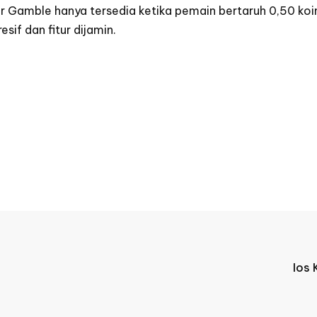
r Gamble hanya tersedia ketika pemain bertaruh 0,50 koin
if dan fitur dijamin.
Ios 