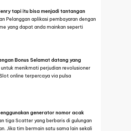
nry tapi itu bisa menjadi tantangan
n Pelanggan aplikasi pembayaran dengan
me yang dapat anda mainkan seperti
 dengan Bonus Selamat datang yang
untuk menikmati perjudian revolusioner
ot online terpercaya via pulsa
 menggunakan generator nomor acak
an tiga Scatter yang berbaris di gulungan
n. Jika tim bermain satu sama lain sekali