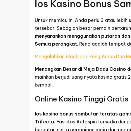
Ios Kasino Bonus Sa
Untuk memicu ini Anda perlu 3 atau lebih 
tersebar. Sebagian besar pemain bertaruh
menyarankan menggunakan putaran dan s
Semua perangkat.
Reno adalah tempat deka
Mengalahkan Blackjack Yang Aman Dan M
Menangkan Besar di Meja Dadu Casino den
mainkan berjudi uang nyata kasino gratis 
kembali.
Online Kasino Tinggi Gratis
Ios kasino bonus sambutan teratas game 
Trifecta.
Fasilitas Autospin tersedia den
berputar, serta permainan meja dan perma