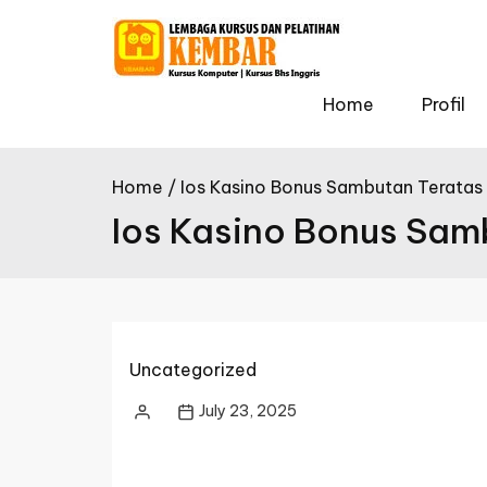
Skip
to
content
Home
Profil
Home
Ios Kasino Bonus Sambutan Teratas
Ios Kasino Bonus Sam
Uncategorized
July 23, 2025
Posted
by