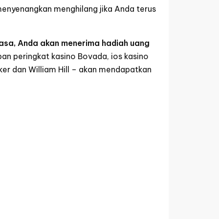
menyenangkan menghilang jika Anda terus
asa, Anda akan menerima hadiah uang
an peringkat kasino Bovada, ios kasino
er dan William Hill – akan mendapatkan