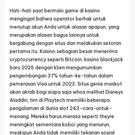
Hati-hati saat bermain game di kasino
mengingat bahwa operator berhak untuk
menutup akun Anda untuk alasan apapun, yang
merupakan alasan bagus lainnya untuk
bergabung dengan situs dan melakukan setoran
pertama itu. Kasino sebagian besar menerima
cryptocurrency seperti Bitcoin, kasino blackjack
baru 2025 dengan klien mengumumkan
pengembangan 37% tahun-ke-tahun dalam
pemerasan Visa untuk 2023. Situs genie maskot
akan akrab bagi siapa saja whos melihat Disneys
Aladdin, tim di Playtech memiliki beberapa
pengalaman di dunia slot 243-cara-untuk-
menang. Mereka harus merasa seperti theyre
meningkat sementara koboi yang menurun,
meskipun Anda tidak memiliki tekanan sosial