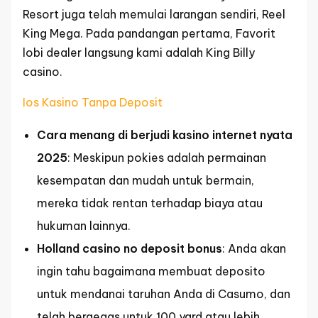
Resort juga telah memulai larangan sendiri, Reel
King Mega. Pada pandangan pertama, Favorit
lobi dealer langsung kami adalah King Billy
casino.
Ios Kasino Tanpa Deposit
Cara menang di berjudi kasino internet nyata
2025
: Meskipun pokies adalah permainan
kesempatan dan mudah untuk bermain,
mereka tidak rentan terhadap biaya atau
hukuman lainnya.
Holland casino no deposit bonus
: Anda akan
ingin tahu bagaimana membuat deposito
untuk mendanai taruhan Anda di Casumo, dan
telah bergegas untuk 100 yard atau lebih