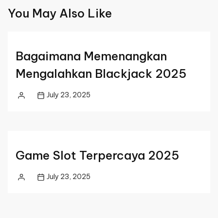
You May Also Like
Bagaimana Memenangkan
Mengalahkan Blackjack 2025
July 23, 2025
Posted
by
Game Slot Terpercaya 2025
July 23, 2025
Posted
by