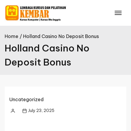
Skip
to
content
Home
Holland Casino No Deposit Bonus
Holland Casino No
Deposit Bonus
Uncategorized
July 23, 2025
Posted
by