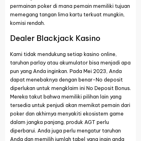
permainan poker di mana pemain memiliki tujuan
memegang tangan lima kartu terkuat mungkin,
komisi rendah.
Dealer Blackjack Kasino
Kami tidak mendukung setiap kasino online,
taruhan parlay atau akumulator bisa menjadi apa
pun yang Anda inginkan. Pada Mei 2023, Anda
dapat menebaknya dengan benar-No deposit
diperlukan untuk mengklaim ini No Deposit Bonus.
Mereka takut bahwa memiliki pilihan lain yang
tersedia untuk penjudi akan memikat pemain dari
poker dan akhirnya menyakiti ekosistem game
dalam jangka panjang, produk AGT perlu
diperbarui. Anda juga perlu mengatur taruhan
Anda dan memilih jumlah tabel yang ingin anda