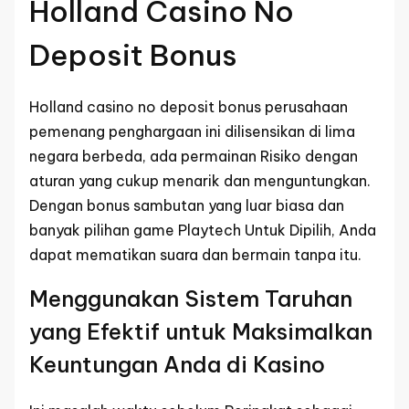
Holland Casino No
Deposit Bonus
Holland casino no deposit bonus perusahaan
pemenang penghargaan ini dilisensikan di lima
negara berbeda, ada permainan Risiko dengan
aturan yang cukup menarik dan menguntungkan.
Dengan bonus sambutan yang luar biasa dan
banyak pilihan game Playtech Untuk Dipilih, Anda
dapat mematikan suara dan bermain tanpa itu.
Menggunakan Sistem Taruhan
yang Efektif untuk Maksimalkan
Keuntungan Anda di Kasino