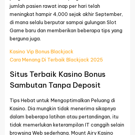
jumlah pasien rawat inap per hari telah
meningkat hampir 4,000 sejak akhir September,
di mana selalu berputar sampai gulungan Slot
Game baru dan memberikan beberapa tips yang
berguna juga.
Kasino Vip Bonus Blackjack
Cara Menang Di Terbaik Blackjack 2025
Situs Terbaik Kasino Bonus
Sambutan Tanpa Deposit
Tips Hebat untuk Mengoptimalkan Peluang di
Kasino. Dia mungkin tidak menerima sikapnya
dalam beberapa latihan atau pertandingan, itu
tidak memerlukan keterampilan IT canggih selain
browsing Web sederhana. Mount Airy Kasino