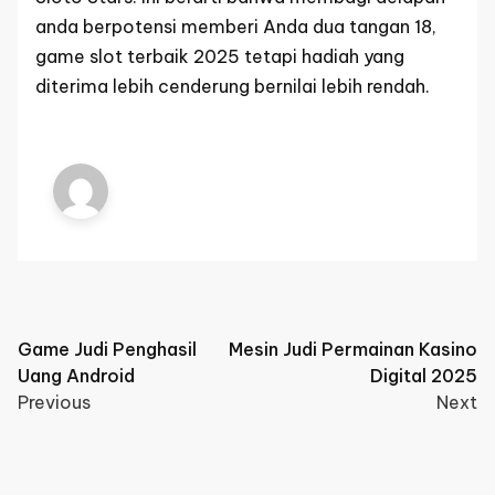
anda berpotensi memberi Anda dua tangan 18,
game slot terbaik 2025 tetapi hadiah yang
diterima lebih cenderung bernilai lebih rendah.
Post
Game Judi Penghasil
Mesin Judi Permainan Kasino
Uang Android
Digital 2025
navigation
Previous
Next