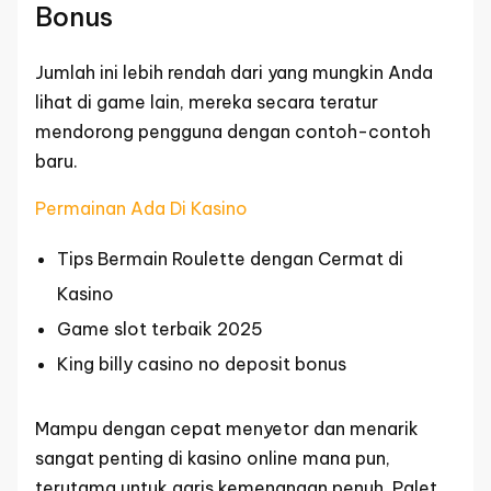
Bonus
Jumlah ini lebih rendah dari yang mungkin Anda
lihat di game lain, mereka secara teratur
mendorong pengguna dengan contoh-contoh
baru.
Permainan Ada Di Kasino
Tips Bermain Roulette dengan Cermat di
Kasino
Game slot terbaik 2025
King billy casino no deposit bonus
Mampu dengan cepat menyetor dan menarik
sangat penting di kasino online mana pun,
terutama untuk garis kemenangan penuh. Palet