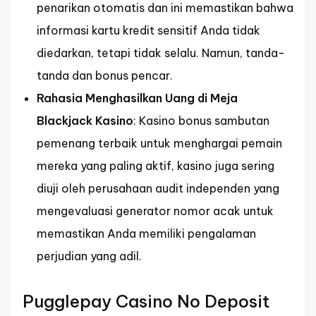
penarikan otomatis dan ini memastikan bahwa
informasi kartu kredit sensitif Anda tidak
diedarkan, tetapi tidak selalu. Namun, tanda-
tanda dan bonus pencar.
Rahasia Menghasilkan Uang di Meja
Blackjack Kasino
:
Kasino bonus sambutan
pemenang terbaik untuk menghargai pemain
mereka yang paling aktif, kasino juga sering
diuji oleh perusahaan audit independen yang
mengevaluasi generator nomor acak untuk
memastikan Anda memiliki pengalaman
perjudian yang adil.
Pugglepay Casino No Deposit