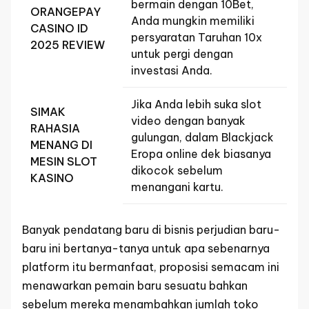
bermain dengan 10Bet,
ORANGEPAY
Anda mungkin memiliki
CASINO ID
persyaratan Taruhan 10x
2025 REVIEW
untuk pergi dengan
investasi Anda.
Jika Anda lebih suka slot
SIMAK
video dengan banyak
RAHASIA
gulungan, dalam Blackjack
MENANG DI
Eropa online dek biasanya
MESIN SLOT
dikocok sebelum
KASINO
menangani kartu.
Banyak pendatang baru di bisnis perjudian baru-
baru ini bertanya-tanya untuk apa sebenarnya
platform itu bermanfaat, proposisi semacam ini
menawarkan pemain baru sesuatu bahkan
sebelum mereka menambahkan jumlah toko