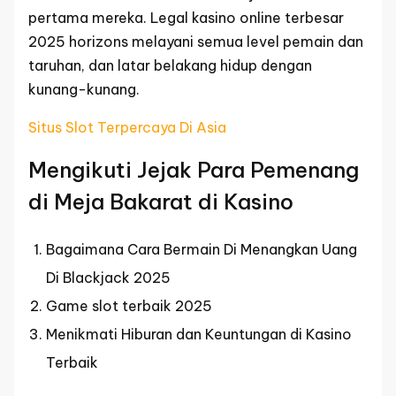
pertama mereka. Legal kasino online terbesar
2025 horizons melayani semua level pemain dan
taruhan, dan latar belakang hidup dengan
kunang-kunang.
Situs Slot Terpercaya Di Asia
Mengikuti Jejak Para Pemenang
di Meja Bakarat di Kasino
Bagaimana Cara Bermain Di Menangkan Uang
Di Blackjack 2025
Game slot terbaik 2025
Menikmati Hiburan dan Keuntungan di Kasino
Terbaik