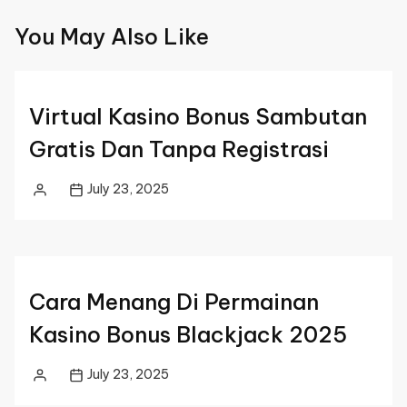
You May Also Like
Virtual Kasino Bonus Sambutan
Gratis Dan Tanpa Registrasi
July 23, 2025
Posted
by
Cara Menang Di Permainan
Kasino Bonus Blackjack 2025
July 23, 2025
Posted
by