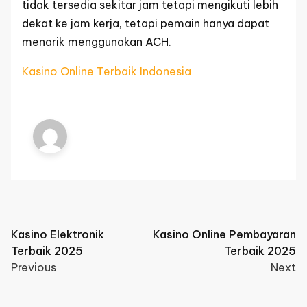
tidak tersedia sekitar jam tetapi mengikuti lebih
dekat ke jam kerja, tetapi pemain hanya dapat
menarik menggunakan ACH.
Kasino Online Terbaik Indonesia
Post
Kasino Elektronik
Kasino Online Pembayaran
Terbaik 2025
Terbaik 2025
navigation
Previous
Next