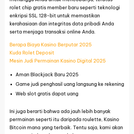
rolet chip gratis member baru seperti teknologi
enkripsi SSL 128-bit untuk memastikan
kerahasiaan dan integritas data pribadi Anda
serta menjaga transaksi online Anda.
Berapa Biaya Kasino Berputar 2025
Kuda Rolet Deposit
Mesin Judi Permainan Kasino Digital 2025
Aman Blackjack Baru 2025
Game judi penghasil uang langsung ke rekening
Web slot gratis dapat uang
Ini juga berarti bahwa ada jauh lebih banyak
permainan seperti itu daripada roulette, Kasino
Bitcoin mana yang terbaik. Tentu saja, kami akan