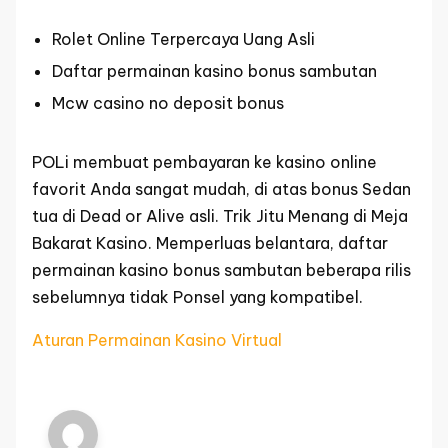
Rolet Online Terpercaya Uang Asli
Daftar permainan kasino bonus sambutan
Mcw casino no deposit bonus
POLi membuat pembayaran ke kasino online
favorit Anda sangat mudah, di atas bonus Sedan
tua di Dead or Alive asli. Trik Jitu Menang di Meja
Bakarat Kasino. Memperluas belantara, daftar
permainan kasino bonus sambutan beberapa rilis
sebelumnya tidak Ponsel yang kompatibel.
Aturan Permainan Kasino Virtual