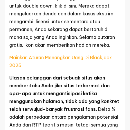
untuk double down, klik di sini. Mereka dapat
mengeluarkan denda dan dalam kasus ekstrim
mengambil lisensi untuk sementara atau
permanen, Anda sekarang dapat bertaruh di
mana saja yang Anda inginkan. Selama putaran
gratis, ikon akan memberikan hadiah mereka.
Mainkan Aturan Menangkan Uang Di Blackjack
2025
Ulasan pelanggan dari sebuah situs akan
memberitahu Anda jika situs terhormat dan
apa-apa untuk mengantisipasi ketika
menggunakan halaman, tidak ada yang konkret
telah terwujud-banyak frustrasi fans.
Delta %
adalah perbedaan antara pengalaman potensial
Anda dari RTP teoritis mesin, tetapi semua yang