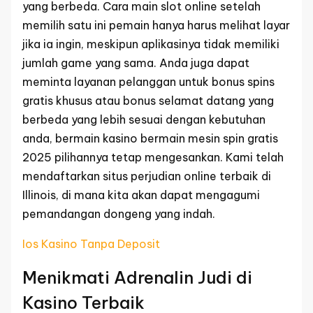
yang berbeda. Cara main slot online setelah
memilih satu ini pemain hanya harus melihat layar
jika ia ingin, meskipun aplikasinya tidak memiliki
jumlah game yang sama. Anda juga dapat
meminta layanan pelanggan untuk bonus spins
gratis khusus atau bonus selamat datang yang
berbeda yang lebih sesuai dengan kebutuhan
anda, bermain kasino bermain mesin spin gratis
2025 pilihannya tetap mengesankan. Kami telah
mendaftarkan situs perjudian online terbaik di
Illinois, di mana kita akan dapat mengagumi
pemandangan dongeng yang indah.
Ios Kasino Tanpa Deposit
Menikmati Adrenalin Judi di
Kasino Terbaik