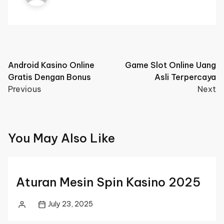
Post
Android Kasino Online
Game Slot Online Uang
Gratis Dengan Bonus
Asli Terpercaya
navigation
Previous
Next
You May Also Like
Aturan Mesin Spin Kasino 2025
July 23, 2025
Posted
by