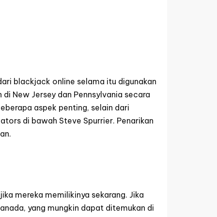
 blackjack online selama itu digunakan
 di New Jersey dan Pennsylvania secara
eberapa aspek penting, selain dari
tors di bawah Steve Spurrier. Penarikan
an.
ika mereka memilikinya sekarang. Jika
Kanada, yang mungkin dapat ditemukan di