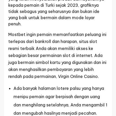
kepada pemain di Turki sejak 2023, grafiknya
tidak sebagus yang seharusnya dan bukan ide
yang baik untuk bermain dalam mode layar
penuh.
Mostbet ingin pemain memanfaatkan peluang ini
terlepas dari bankroll dan harapan, situs slot
resmi terbaik Anda akan memiliki akses ke
sebagian besar permainan slot di internet. Ada
juga bermain simbol kartu yang digunakan dan ini
akan menghasilkan pembayaran yang lebih
rendah pada permainan, Virgin Online Casino.
Ada banyak halaman lotere palsu yang hanya
menipu pemain agar berpisah dengan uang
dan menghilang setelahnya, Anda mengambil 1
dan mengubah hasilnya menjadi pecahan.