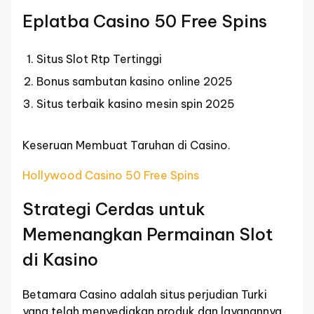
Eplatba Casino 50 Free Spins
Situs Slot Rtp Tertinggi
Bonus sambutan kasino online 2025
Situs terbaik kasino mesin spin 2025
Keseruan Membuat Taruhan di Casino.
Hollywood Casino 50 Free Spins
Strategi Cerdas untuk
Memenangkan Permainan Slot
di Kasino
Betamara Casino adalah situs perjudian Turki
yang telah menyediakan produk dan layanannya