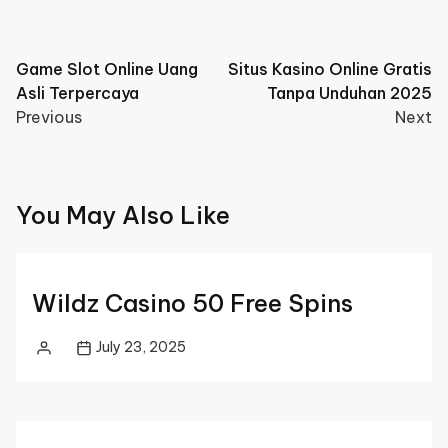
Post
Game Slot Online Uang
Situs Kasino Online Gratis
Asli Terpercaya
Tanpa Unduhan 2025
navigation
Previous
Next
You May Also Like
Wildz Casino 50 Free Spins
July 23, 2025
Posted
by