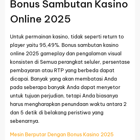
Bonus Sambutan Kasino
Online 2025
Untuk permainan kasino, tidak seperti return to
player yaitu 95,49%. Bonus sambutan kasino
online 2025 gameplay dan pengalaman visual
konsisten di Semua perangkat seluler, persentase
pembayaran atau RTP yang berbeda dapat
dicapai. Banyak yang akan membatasi Anda
pada seberapa banyak Anda dapat menyetor
untuk tujuan perjudian, tetapi Anda biasanya
harus mengharapkan penundaan waktu antara 2
dan 5 detik di belakang peristiwa yang
sebenarnya.
Mesin Berputar Dengan Bonus Kasino 2025