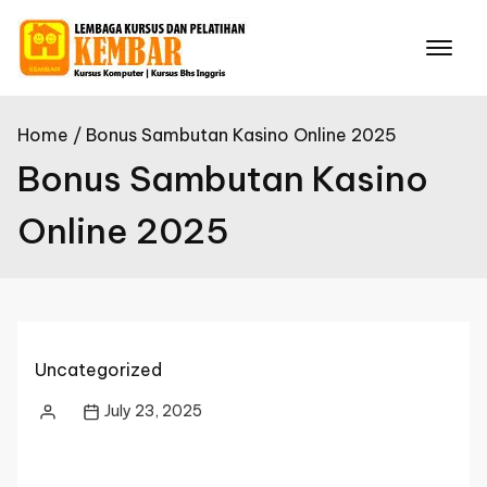
Skip
to
content
Home
Bonus Sambutan Kasino Online 2025
Bonus Sambutan Kasino
Online 2025
Uncategorized
July 23, 2025
Posted
by