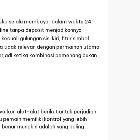
ereka selalu membayar dalam waktu 24
nline tanpa deposit menjadikannya
ali gulungan sisi kiri, fitur simbol
ka tidak relevan dengan permainan utama
erjadi ketika kombinasi pemenang bukan
rkan alat-alat berikut untuk perjudian
pemain memiliki kontrol yang lebih
 benar mungkin adalah yang paling