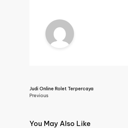
Post
Judi Online Rolet Terpercaya
Previous
navigation
You May Also Like