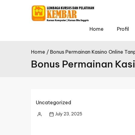
Skip
to
content
Home
Profil
Home
Bonus Permainan Kasino Online Tan
Bonus Permainan Kasi
Uncategorized
July 23, 2025
Posted
by