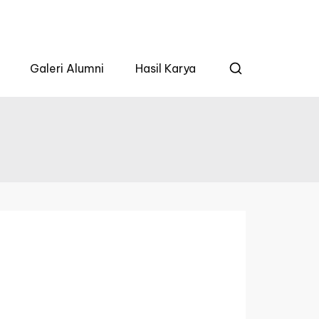
Galeri Alumni
Hasil Karya