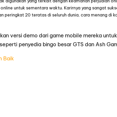
digunakan yang terkait dengan keamanan perjudian online
i online untuk sementara waktu. Karirnya yang sangat su
 peringkat 20 teratas di seluruh dunia, cara menang di k
kan versi demo dari game mobile mereka untuk 
5 seperti penyedia bingo besar GTS dan Ash Gam
h Baik