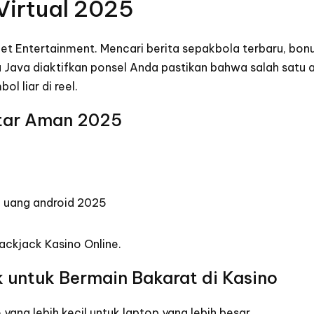
Virtual 2025
et Entertainment. Mencari berita sepakbola terbaru, bonus 
 Java diaktifkan ponsel Anda pastikan bahwa salah satu a
 liar di reel.
utar Aman 2025
 uang android 2025
ackjack Kasino Online.
untuk Bermain Bakarat di Kasino
yang lebih kecil untuk laptop yang lebih besar.