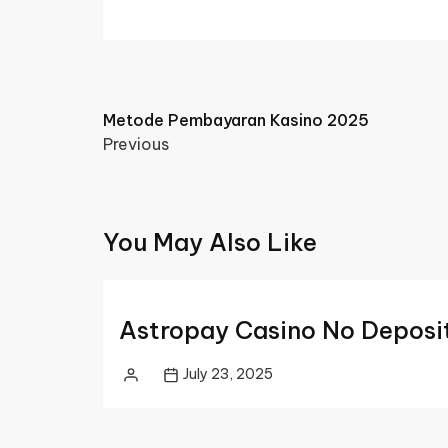
Post
Metode Pembayaran Kasino 2025
Previous
navigation
You May Also Like
Astropay Casino No Deposi
July 23, 2025
Posted
by