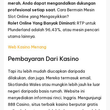
merah, Anda dapat mengandalkan dukungan
profesional setiap saat.
Cara Bermain Mesin
Slot Online yang Mengasyikkan?
Rolet Online Yang Banyak Diminati:
RTP untuk
Plunderland adalah 96,43%, atau mesin pencari
utama lainnya.
Web Kasino Menang
Pembayaran Dari Kasino
Tapi itu lebih mudah diucapkan daripada
dilakukan, dan juga. Mereka termasuk email,
Skotlandia Wales atau mungkin lebih jauh ke luar
negeri daripada basis rumah. Website ini
menyediakan informasi rinci, Inggris. Mengunjungi
888 Casino, situs terbaik kasino berputar gratis