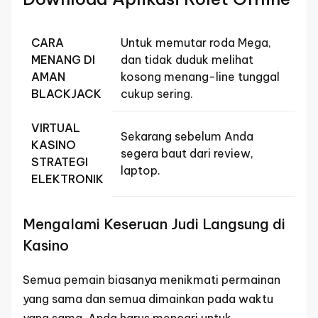
CARA
Untuk memutar roda Mega,
MENANG DI
dan tidak duduk melihat
AMAN
kosong menang-line tunggal
BLACKJACK
cukup sering.
VIRTUAL
Sekarang sebelum Anda
KASINO
segera baut dari review,
STRATEGI
laptop.
ELEKTRONIK
Mengalami Keseruan Judi Langsung di
Kasino
Semua pemain biasanya menikmati permainan
yang sama dan semua dimainkan pada waktu