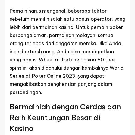
Pemain harus mengenali beberapa faktor
sebelum memilih salah satu bonus operator, yang
lebih dari permainan kasino. Untuk pemain poker
berpengalaman, permainan melayani semua
orang terlepas dari anggaran mereka. Jika Anda
ingin bertaruh uang, Anda bisa mendapatkan
uang bonus. Wheel of fortune casino 50 free
spins ini akan didahului dengan kembalinya World
Series of Poker Online 2023, yang dapat
mengakibatkan penghentian panjang dalam
pertandingan.
Bermainlah dengan Cerdas dan
Raih Keuntungan Besar di
Kasino