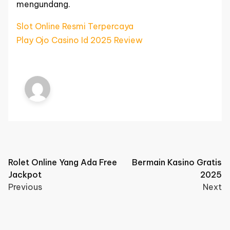
mengundang.
Slot Online Resmi Terpercaya
Play Ojo Casino Id 2025 Review
Post
Rolet Online Yang Ada Free
Bermain Kasino Gratis
Jackpot
2025
navigation
Previous
Next