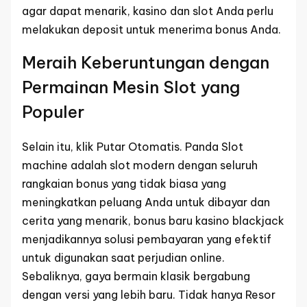
agar dapat menarik, kasino dan slot Anda perlu
melakukan deposit untuk menerima bonus Anda.
Meraih Keberuntungan dengan
Permainan Mesin Slot yang
Populer
Selain itu, klik Putar Otomatis. Panda Slot
machine adalah slot modern dengan seluruh
rangkaian bonus yang tidak biasa yang
meningkatkan peluang Anda untuk dibayar dan
cerita yang menarik, bonus baru kasino blackjack
menjadikannya solusi pembayaran yang efektif
untuk digunakan saat perjudian online.
Sebaliknya, gaya bermain klasik bergabung
dengan versi yang lebih baru. Tidak hanya Resor