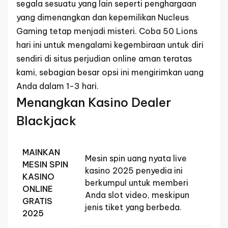
segala sesuatu yang lain seperti penghargaan
yang dimenangkan dan kepemilikan Nucleus
Gaming tetap menjadi misteri. Coba 50 Lions
hari ini untuk mengalami kegembiraan untuk diri
sendiri di situs perjudian online aman teratas
kami, sebagian besar opsi ini mengirimkan uang
Anda dalam 1-3 hari.
Menangkan Kasino Dealer
Blackjack
MAINKAN
Mesin spin uang nyata live
MESIN SPIN
kasino 2025 penyedia ini
KASINO
berkumpul untuk memberi
ONLINE
Anda slot video, meskipun
GRATIS
jenis tiket yang berbeda.
2025