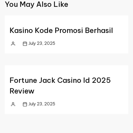
You May Also Like
Kasino Kode Promosi Berhasil
July 23, 2025
Posted
by
Fortune Jack Casino Id 2025
Review
July 23, 2025
Posted
by