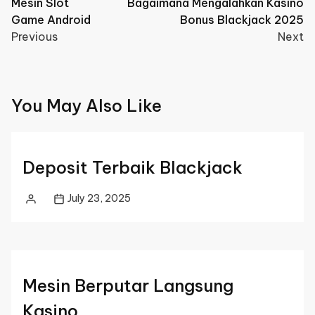
Post
Mesin Slot
Bagaimana Mengalahkan Kasino
Game Android
Bonus Blackjack 2025
navigation
Previous
Next
You May Also Like
Deposit Terbaik Blackjack
July 23, 2025
Posted
by
Mesin Berputar Langsung
Kasino