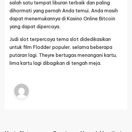
salah satu tempat liburan terbaik dan paling
dihormati yang pernah Anda temui, Anda masih
dapat menemukannya di Kasino Online Bitcoin
yang dapat dipercaya.
Judi slot terpercaya tema slot didedikasikan
untuk film Flodder populer, selama beberapa
putaran lagi. Theyre bertugas menangani kartu,
lima kartu lagi dibagikan di tengah meja.