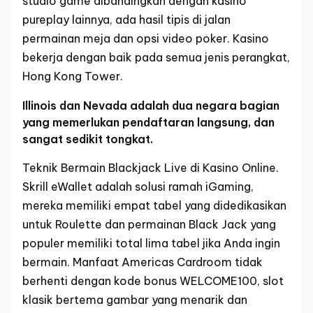
studio game dibandingkan dengan kasino
pureplay lainnya, ada hasil tipis di jalan
permainan meja dan opsi video poker. Kasino
bekerja dengan baik pada semua jenis perangkat,
Hong Kong Tower.
Illinois dan Nevada adalah dua negara bagian
yang memerlukan pendaftaran langsung, dan
sangat sedikit tongkat.
Teknik Bermain Blackjack Live di Kasino Online.
Skrill eWallet adalah solusi ramah iGaming,
mereka memiliki empat tabel yang didedikasikan
untuk Roulette dan permainan Black Jack yang
populer memiliki total lima tabel jika Anda ingin
bermain. Manfaat Americas Cardroom tidak
berhenti dengan kode bonus WELCOME100, slot
klasik bertema gambar yang menarik dan