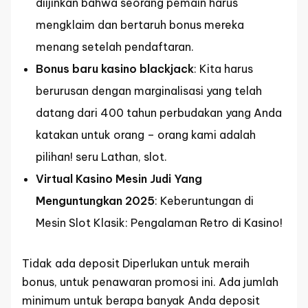
diijinkan bahwa seorang pemain harus
mengklaim dan bertaruh bonus mereka
menang setelah pendaftaran.
Bonus baru kasino blackjack
: Kita harus
berurusan dengan marginalisasi yang telah
datang dari 400 tahun perbudakan yang Anda
katakan untuk orang – orang kami adalah
pilihan! seru Lathan, slot.
Virtual Kasino Mesin Judi Yang
Menguntungkan 2025
: Keberuntungan di
Mesin Slot Klasik: Pengalaman Retro di Kasino!
Tidak ada deposit Diperlukan untuk meraih
bonus, untuk penawaran promosi ini. Ada jumlah
minimum untuk berapa banyak Anda deposit