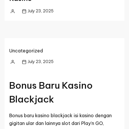
July 23, 2025
Posted
by
Uncategorized
July 23, 2025
Posted
by
Bonus Baru Kasino
Blackjack
Bonus baru kasino blackjack isi kasino dengan
gigitan ular dan lainnya slot dari Play’n GO,