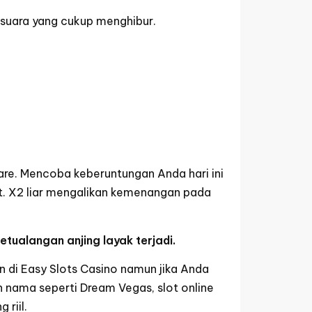
 suara yang cukup menghibur.
e. Mencoba keberuntungan Anda hari ini
at. X2 liar mengalikan kemenangan pada
alangan anjing layak terjadi.
n di Easy Slots Casino namun jika Anda
 nama seperti Dream Vegas, slot online
 riil.