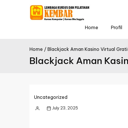
Skip
to
content
Home
Profil
Home
Blackjack Aman Kasino Virtual Grati
Blackjack Aman Kasino
Uncategorized
July 23, 2025
Posted
by