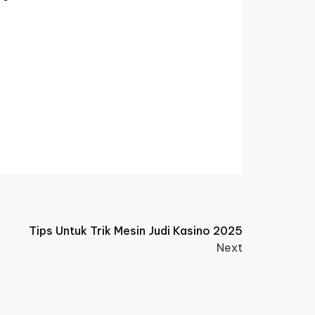
Tips Untuk Trik Mesin Judi Kasino 2025
Next