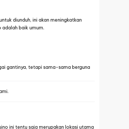
untuk diunduh, ini akan meningkatkan
o adalah baik umum.
agai gantinya, tetapi sama-sama berguna
ami.
ino ini tentu saja merupakan lokasi utama