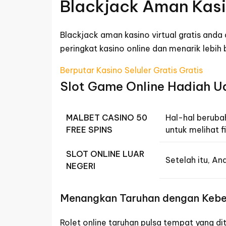
Blackjack Aman Kasin
Blackjack aman kasino virtual gratis and
peringkat kasino online dan menarik lebi
Berputar Kasino Seluler Gratis Gratis
Slot Game Online Hadiah Ua
MALBET CASINO 50
Hal-hal beruba
FREE SPINS
untuk melihat 
SLOT ONLINE LUAR
Setelah itu, An
NEGERI
Menangkan Taruhan dengan Keber
Rolet online taruhan pulsa tempat yang di