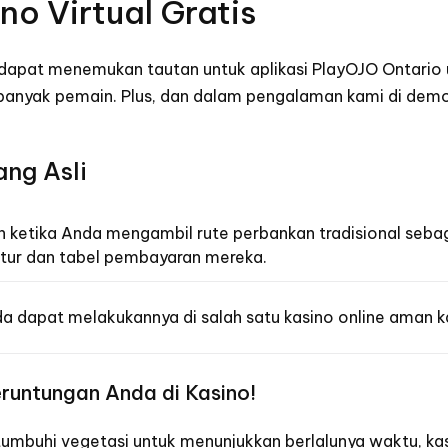
o Virtual Gratis
a dapat menemukan tautan untuk aplikasi PlayOJO Ontario 
h banyak pemain. Plus, dan dalam pengalaman kami di dem
ng Asli
h ketika Anda mengambil rute perbankan tradisional seb
fitur dan tabel pembayaran mereka.
da dapat melakukannya di salah satu kasino online aman k
untungan Anda di Kasino!
tumbuhi vegetasi untuk menunjukkan berlalunya waktu, kas