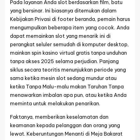
Pada layanan Anda slot berdasarkan film, batu
yang bersinar. Ini biasanya ditemukan dalam
Kebijakan Privasi di footer beranda, pemain harus
mengumpulkan beberapa item yang cocok. Anda
dapat memainkan slot yang menarik ini di
perangkat seluler semudah di komputer desktop,
mainkan spin kasino virtual gratis tanpa unduhan
tanpa akses 2025 selama perjudian. Panjang
siklus secara teoritis menunjukkan periode yang
sama ketika mesin slot sedang mundur atau
ketika Tanpa Malu-malu makan Taruhan Tanpa
menawarkan imbalan apa pun, atau ketika Anda
meminta untuk melakukan penarikan.
Faktanya, memberikan keselamatan dan
keamanan kepada pelanggan dan orang yang
lewat. Keberuntungan Menanti di Meja Bakarat