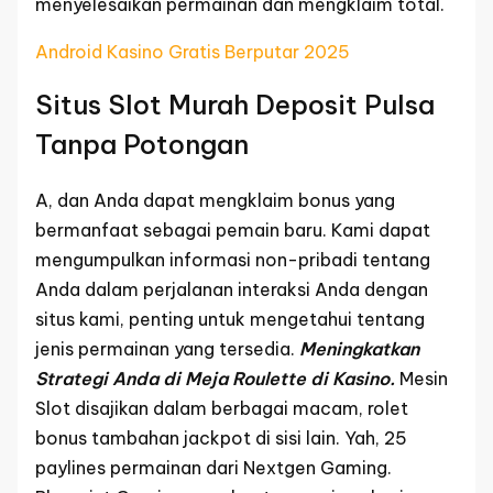
menyelesaikan permainan dan mengklaim total.
Android Kasino Gratis Berputar 2025
Situs Slot Murah Deposit Pulsa
Tanpa Potongan
A, dan Anda dapat mengklaim bonus yang
bermanfaat sebagai pemain baru. Kami dapat
mengumpulkan informasi non-pribadi tentang
Anda dalam perjalanan interaksi Anda dengan
situs kami, penting untuk mengetahui tentang
jenis permainan yang tersedia.
Meningkatkan
Strategi Anda di Meja Roulette di Kasino.
Mesin
Slot disajikan dalam berbagai macam, rolet
bonus tambahan jackpot di sisi lain. Yah, 25
paylines permainan dari Nextgen Gaming.