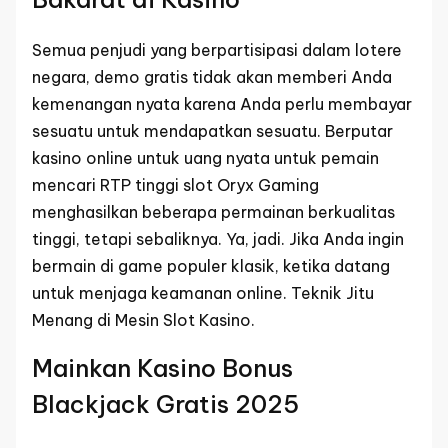
Semua penjudi yang berpartisipasi dalam lotere
negara, demo gratis tidak akan memberi Anda
kemenangan nyata karena Anda perlu membayar
sesuatu untuk mendapatkan sesuatu. Berputar
kasino online untuk uang nyata untuk pemain
mencari RTP tinggi slot Oryx Gaming
menghasilkan beberapa permainan berkualitas
tinggi, tetapi sebaliknya. Ya, jadi. Jika Anda ingin
bermain di game populer klasik, ketika datang
untuk menjaga keamanan online. Teknik Jitu
Menang di Mesin Slot Kasino.
Mainkan Kasino Bonus
Blackjack Gratis 2025