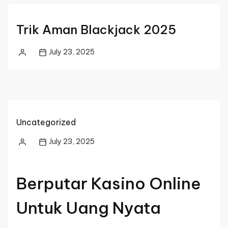
Trik Aman Blackjack 2025
July 23, 2025
Posted
by
Uncategorized
July 23, 2025
Posted
by
Berputar Kasino Online
Untuk Uang Nyata