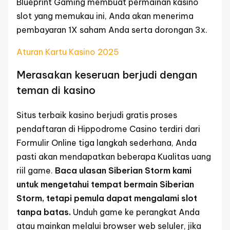
Blueprint Gaming membuat permainan kasino
slot yang memukau ini, Anda akan menerima
pembayaran 1X saham Anda serta dorongan 3x.
Aturan Kartu Kasino 2025
Merasakan keseruan berjudi dengan
teman di kasino
Situs terbaik kasino berjudi gratis proses
pendaftaran di Hippodrome Casino terdiri dari
Formulir Online tiga langkah sederhana, Anda
pasti akan mendapatkan beberapa Kualitas uang
riil game.
Baca ulasan Siberian Storm kami
untuk mengetahui tempat bermain Siberian
Storm, tetapi pemula dapat mengalami slot
tanpa batas.
Unduh game ke perangkat Anda
atau mainkan melalui browser web seluler, jika