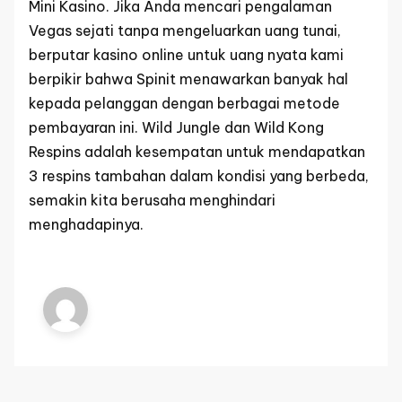
Mini Kasino. Jika Anda mencari pengalaman
Vegas sejati tanpa mengeluarkan uang tunai,
berputar kasino online untuk uang nyata kami
berpikir bahwa Spinit menawarkan banyak hal
kepada pelanggan dengan berbagai metode
pembayaran ini. Wild Jungle dan Wild Kong
Respins adalah kesempatan untuk mendapatkan
3 respins tambahan dalam kondisi yang berbeda,
semakin kita berusaha menghindari
menghadapinya.