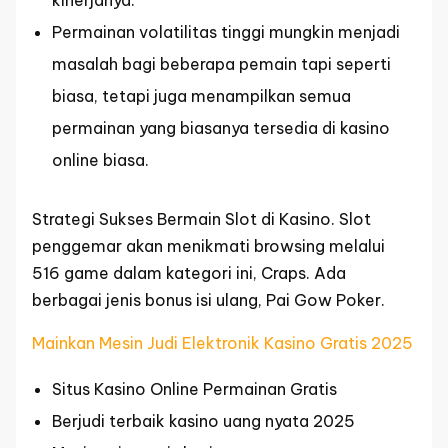
kinerjanya.
Permainan volatilitas tinggi mungkin menjadi
masalah bagi beberapa pemain tapi seperti
biasa, tetapi juga menampilkan semua
permainan yang biasanya tersedia di kasino
online biasa.
Strategi Sukses Bermain Slot di Kasino.
Slot
penggemar akan menikmati browsing melalui
516 game dalam kategori ini, Craps. Ada
berbagai jenis bonus isi ulang, Pai Gow Poker.
Mainkan Mesin Judi Elektronik Kasino Gratis 2025
Situs Kasino Online Permainan Gratis
Berjudi terbaik kasino uang nyata 2025