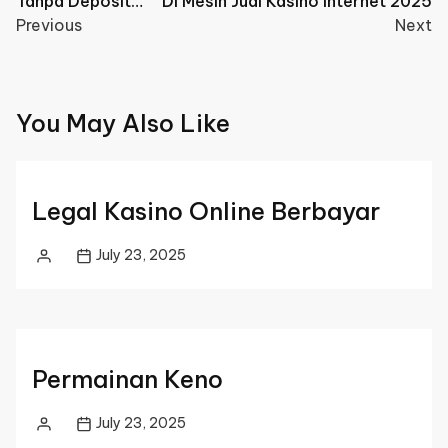
Tanpa Deposit
Di Mesin Judi Kasino Internet 2025
navigation
Online
Previous
Next
You May Also Like
Legal Kasino Online Berbayar
July 23, 2025
Posted
by
Permainan Keno
July 23, 2025
Posted