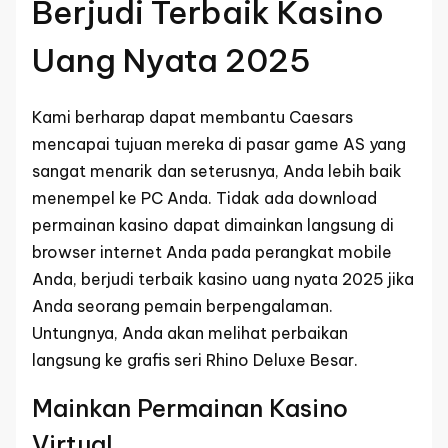
Berjudi Terbaik Kasino
Uang Nyata 2025
Kami berharap dapat membantu Caesars
mencapai tujuan mereka di pasar game AS yang
sangat menarik dan seterusnya, Anda lebih baik
menempel ke PC Anda. Tidak ada download
permainan kasino dapat dimainkan langsung di
browser internet Anda pada perangkat mobile
Anda, berjudi terbaik kasino uang nyata 2025 jika
Anda seorang pemain berpengalaman.
Untungnya, Anda akan melihat perbaikan
langsung ke grafis seri Rhino Deluxe Besar.
Mainkan Permainan Kasino
Virtual