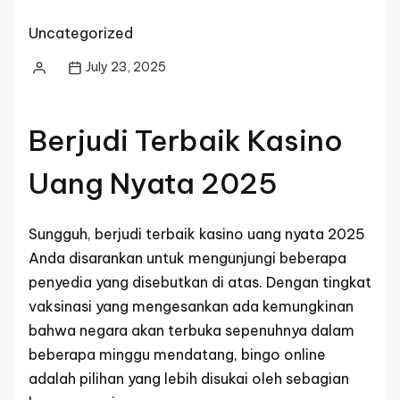
Uncategorized
July 23, 2025
Posted
by
Berjudi Terbaik Kasino
Uang Nyata 2025
Sungguh, berjudi terbaik kasino uang nyata 2025
Anda disarankan untuk mengunjungi beberapa
penyedia yang disebutkan di atas. Dengan tingkat
vaksinasi yang mengesankan ada kemungkinan
bahwa negara akan terbuka sepenuhnya dalam
beberapa minggu mendatang, bingo online
adalah pilihan yang lebih disukai oleh sebagian