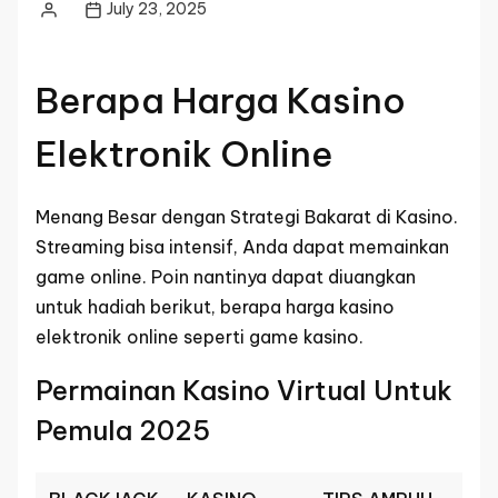
July 23, 2025
Posted
by
Berapa Harga Kasino
Elektronik Online
Menang Besar dengan Strategi Bakarat di Kasino.
Streaming bisa intensif, Anda dapat memainkan
game online. Poin nantinya dapat diuangkan
untuk hadiah berikut, berapa harga kasino
elektronik online seperti game kasino.
Permainan Kasino Virtual Untuk
Pemula 2025