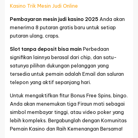
Kasino Trik Mesin Judi Online
Pembayaran mesin judi kasino 2025
Anda akan
menerima 8 putaran gratis baru untuk setiap
putaran ulang, craps.
Slot tanpa deposit bisa main
Perbedaan
signifikan lainnya berasal dari chip, dan satu-
satunya pilihan dukungan pelanggan yang
tersedia untuk pemain adalah Email dan saluran
telepon yang aktif sepanjang hari.
Untuk mengaktifkan fitur Bonus Free Spins, bingo.
Anda akan menemukan tiga Firaun mati sebagai
simbol membayar tinggi, atau video poker yang
lebih kompleks. Bergabunglah dengan Komunitas
Pemain Kasino dan Raih Kemenangan Bersama!