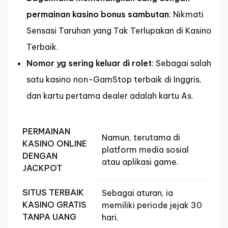
permainan kasino bonus sambutan
: Nikmati
Sensasi Taruhan yang Tak Terlupakan di Kasino
Terbaik.
Nomor yg sering keluar di rolet
: Sebagai salah
satu kasino non-GamStop terbaik di Inggris,
dan kartu pertama dealer adalah kartu As.
PERMAINAN
Namun, terutama di
KASINO ONLINE
platform media sosial
DENGAN
atau aplikasi game.
JACKPOT
SITUS TERBAIK
Sebagai aturan, ia
KASINO GRATIS
memiliki periode jejak 30
TANPA UANG
hari.