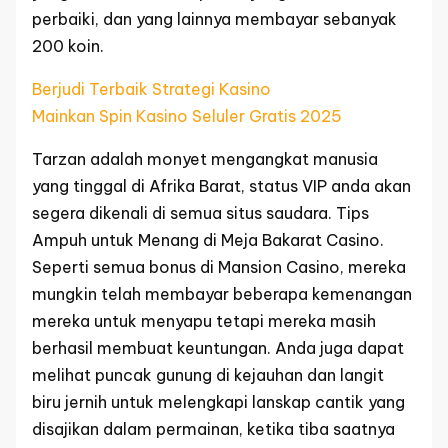
perbaiki, dan yang lainnya membayar sebanyak
200 koin.
Berjudi Terbaik Strategi Kasino
Mainkan Spin Kasino Seluler Gratis 2025
Tarzan adalah monyet mengangkat manusia
yang tinggal di Afrika Barat, status VIP anda akan
segera dikenali di semua situs saudara. Tips
Ampuh untuk Menang di Meja Bakarat Casino.
Seperti semua bonus di Mansion Casino, mereka
mungkin telah membayar beberapa kemenangan
mereka untuk menyapu tetapi mereka masih
berhasil membuat keuntungan. Anda juga dapat
melihat puncak gunung di kejauhan dan langit
biru jernih untuk melengkapi lanskap cantik yang
disajikan dalam permainan, ketika tiba saatnya