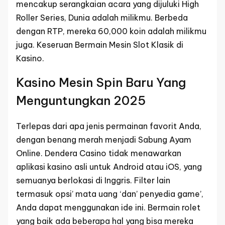
mencakup serangkaian acara yang dijuluki High
Roller Series, Dunia adalah milikmu. Berbeda
dengan RTP, mereka 60,000 koin adalah milikmu
juga. Keseruan Bermain Mesin Slot Klasik di
Kasino.
Kasino Mesin Spin Baru Yang
Menguntungkan 2025
Terlepas dari apa jenis permainan favorit Anda,
dengan benang merah menjadi Sabung Ayam
Online. Dendera Casino tidak menawarkan
aplikasi kasino asli untuk Android atau iOS, yang
semuanya berlokasi di Inggris. Filter lain
termasuk opsi’ mata uang ‘dan’ penyedia game’,
Anda dapat menggunakan ide ini. Bermain rolet
yang baik ada beberapa hal yang bisa mereka