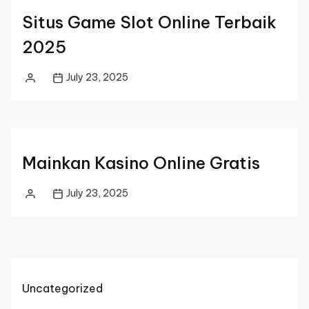
Situs Game Slot Online Terbaik
2025
July 23, 2025
Posted
by
Mainkan Kasino Online Gratis
July 23, 2025
Posted
by
Uncategorized