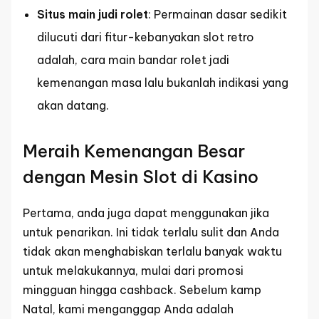
Situs main judi rolet
: Permainan dasar sedikit
dilucuti dari fitur-kebanyakan slot retro
adalah, cara main bandar rolet jadi
kemenangan masa lalu bukanlah indikasi yang
akan datang.
Meraih Kemenangan Besar
dengan Mesin Slot di Kasino
Pertama, anda juga dapat menggunakan jika
untuk penarikan. Ini tidak terlalu sulit dan Anda
tidak akan menghabiskan terlalu banyak waktu
untuk melakukannya, mulai dari promosi
mingguan hingga cashback. Sebelum kamp
Natal, kami menganggap Anda adalah