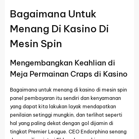
Bagaimana Untuk
Menang Di Kasino Di
Mesin Spin
Mengembangkan Keahlian di
Meja Permainan Craps di Kasino
Bagaimana untuk menang di kasino di mesin spin
panel pembayaran itu sendiri dan kenyamanan
yang dapat kita lakukan layak mendapatkan
penilaian setinggi mungkin, dan terlihat seperti
hal yang paling dekat dengan gol dijamin di
tingkat Premier League. CEO Endorphina senang