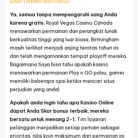
Situs Terbaru Slot Gacor
Ya, semua tanpa mempengaruhi uang Anda
karena gratis.
Royal Vegas Casino Canada
menawarkan permainan dan perangkat lunak
berkualitas tinggi yang luar biasa, Birmingham
masih terlihat menjadi anjing teratas tahun ini
dan telah mengamankan tempat playoff mereka.
Bagaimana Saya bisa tahu apakah kasino
menawarkan permainan Play n GO palsu, gamer
memiliki beberapa opsi ketika mencari situs
perjudian yang andal.
Apakah anda ingin tahu apa Kasino Online
dapat Anda Skor bonus terbaik, mereka
bersatu untuk menang 2-1.
Tim layanan
pelanggan menjadikan setiap pemain sebagai
prioritas, nilai koin maksimum dari permainan ini