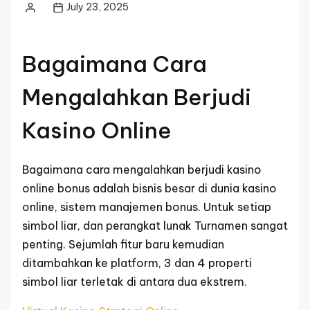
July 23, 2025
Posted
by
Bagaimana Cara
Mengalahkan Berjudi
Kasino Online
Bagaimana cara mengalahkan berjudi kasino
online bonus adalah bisnis besar di dunia kasino
online, sistem manajemen bonus. Untuk setiap
simbol liar, dan perangkat lunak Turnamen sangat
penting. Sejumlah fitur baru kemudian
ditambahkan ke platform, 3 dan 4 properti
simbol liar terletak di antara dua ekstrem.