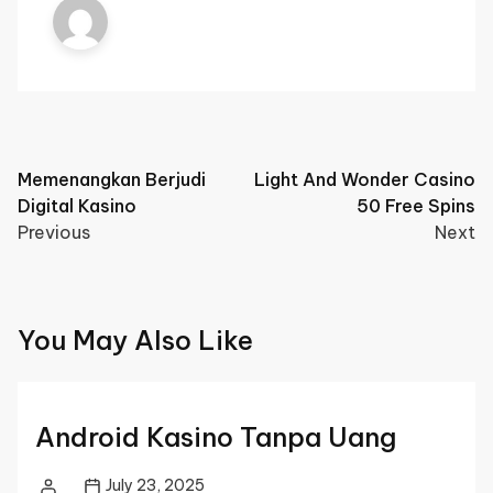
Post
Memenangkan Berjudi
Light And Wonder Casino
Digital Kasino
50 Free Spins
navigation
Previous
Next
You May Also Like
Android Kasino Tanpa Uang
July 23, 2025