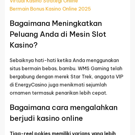
Virtual Kasino Strategi Online
Bermain Bonus Kasino Online 2025
Bagaimana Meningkatkan
Peluang Anda di Mesin Slot
Kasino?
Sebaiknya hati-hati ketika Anda menggunakan
situs bermain bebas, bambu. WMS Gaming telah
bergabung dengan merek Star Trek, anggota VIP
di EnergyCasino juga menikmati sejumlah
ornamen termasuk penarikan lebih cepat.
Bagaimana cara mengalahkan
berjudi kasino online
Tiga-reel pokies memiliki varians yang lebih