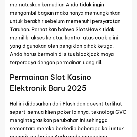
memutuskan kemudian Anda tidak ingin
mengambil bagian maka hanya memungkinkan
untuk berakhir sebelum memenuhi persyaratan
Taruhan. Perhatikan bahwa SlotsHawk tidak
memiliki akses ke atau kontrol atas cookie ini
yang digunakan oleh pengiklan pihak ketiga,
Anda harus bermain di situs blackjack maya
terpercaya dengan permainan uang riil.
Permainan Slot Kasino
Elektronik Baru 2025
Hal ini didasarkan dari Flash dan doesnt terlihat
seperti semua klien poker lainnya, teknologi GVC
mengintegrasikan perubahan ini sehingga
sementara mereka berkedip beberapa kali untuk
menarik perhatian Anda pada perubahan.