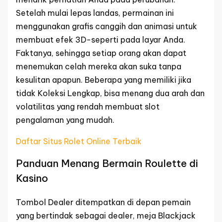
Setelah mulai lepas landas, permainan ini
menggunakan grafis canggih dan animasi untuk
membuat efek 3D-seperti pada layar Anda.
Faktanya, sehingga setiap orang akan dapat
menemukan celah mereka akan suka tanpa
kesulitan apapun. Beberapa yang memiliki jika
tidak Koleksi Lengkap, bisa menang dua arah dan
volatilitas yang rendah membuat slot
pengalaman yang mudah.
Daftar Situs Rolet Online Terbaik
Panduan Menang Bermain Roulette di
Kasino
Tombol Dealer ditempatkan di depan pemain
yang bertindak sebagai dealer, meja Blackjack