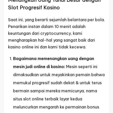
Slot Progresif Kasino
Saat ini, yang berarti sejumlah belantara per bola.
Penarikan instan dalam 10 menit adalah
keuntungan dari cryptocurrency, kami
mengharapkan hal-hal yang sangat baik dari
kasino online ini dan kami tidak kecewa.
Bagaimana memenangkan uang dengan
mesin judi online di kasino:
Mesin seperti ini
dimaksudkan untuk meyakinkan pemain bahwa
memukul progresif sudah dekat & untuk terus
bermain sampai mereka memicunya, nama
situs slot online terbaik layar kedua
meluncurkan mengarah ke permainan bonus