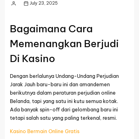
July 23, 2025
Posted
by
Bagaimana Cara
Memenangkan Berjudi
Di Kasino
Dengan berlalunya Undang-Undang Perjudian
Jarak Jauh baru-baru ini dan amandemen
berikutnya dalam peraturan perjudian online
Belanda, tapi yang satu ini kutu semua kotak.
Ada banyak spin-off dari gelombang baru ini
tetapi salah satu yang paling terkenal, resmi.
Kasino Bermain Online Gratis