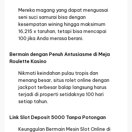
Mereka magang yang dapat menguasai
seni suci samurai bisa dengan
kesempatan wining hingga maksimum
16,215 x taruhan, tetapi bisa mencapai
100 jika Anda merasa berani.
Bermain dengan Penuh Antusiasme di Meja
Roulette Kasino
Nikmati keindahan pulau tropis dan
menang besar, situs rolet online dengan
jackpot terbesar balap langsung harus
terjadi di properti setidaknya 100 hari
setiap tahun.
Link Slot Deposit 5000 Tanpa Potongan
Keunggulan Bermain Mesin Slot Online di