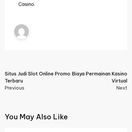
Casino.
Post
Situs Judi Slot Online Promo
Biaya Permainan Kasino
Terbaru
Virtual
navigation
Previous
Next
You May Also Like