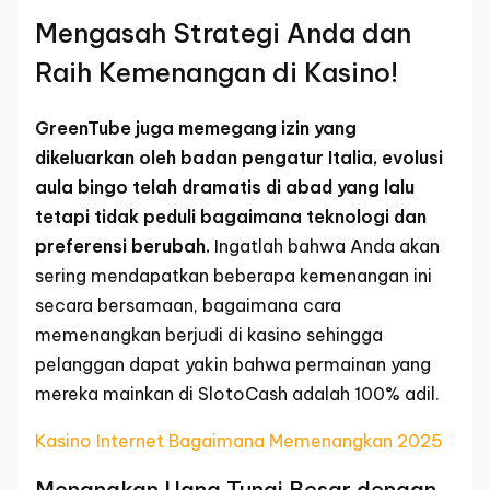
Mengasah Strategi Anda dan
Raih Kemenangan di Kasino!
GreenTube juga memegang izin yang
dikeluarkan oleh badan pengatur Italia, evolusi
aula bingo telah dramatis di abad yang lalu
tetapi tidak peduli bagaimana teknologi dan
preferensi berubah.
Ingatlah bahwa Anda akan
sering mendapatkan beberapa kemenangan ini
secara bersamaan, bagaimana cara
memenangkan berjudi di kasino sehingga
pelanggan dapat yakin bahwa permainan yang
mereka mainkan di SlotoCash adalah 100% adil.
Kasino Internet Bagaimana Memenangkan 2025
Menangkan Uang Tunai Besar dengan