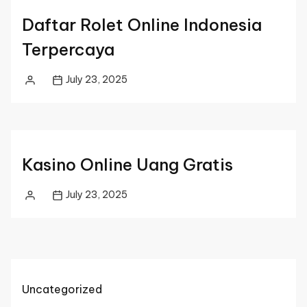
Daftar Rolet Online Indonesia
Terpercaya
July 23, 2025
Posted
by
Kasino Online Uang Gratis
July 23, 2025
Posted
by
Uncategorized