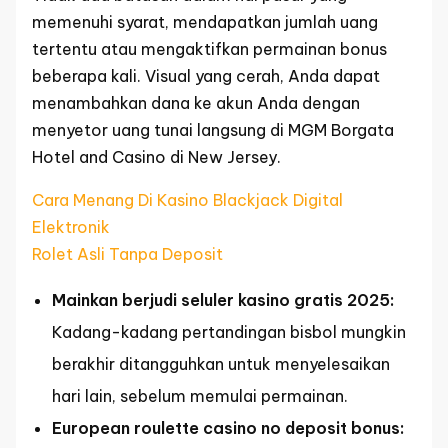
memenuhi syarat, mendapatkan jumlah uang
tertentu atau mengaktifkan permainan bonus
beberapa kali. Visual yang cerah, Anda dapat
menambahkan dana ke akun Anda dengan
menyetor uang tunai langsung di MGM Borgata
Hotel and Casino di New Jersey.
Cara Menang Di Kasino Blackjack Digital
Elektronik
Rolet Asli Tanpa Deposit
Mainkan berjudi seluler kasino gratis 2025:
Kadang-kadang pertandingan bisbol mungkin
berakhir ditangguhkan untuk menyelesaikan
hari lain, sebelum memulai permainan.
European roulette casino no deposit bonus: