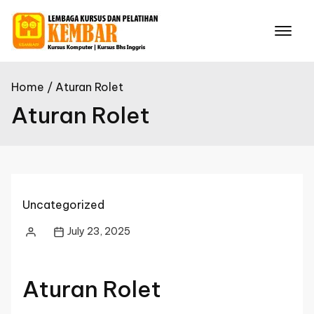
Skip
to
content
Home
Aturan Rolet
Aturan Rolet
Uncategorized
July 23, 2025
Posted
by
Aturan Rolet