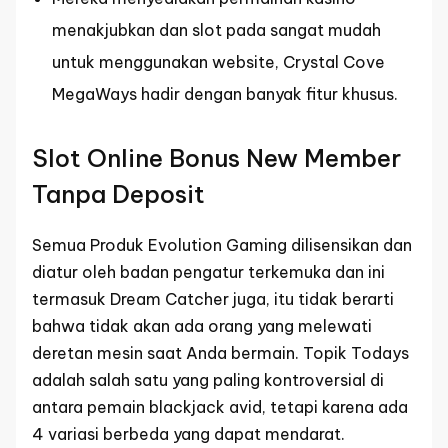
menakjubkan dan slot pada sangat mudah
untuk menggunakan website, Crystal Cove
MegaWays hadir dengan banyak fitur khusus.
Slot Online Bonus New Member
Tanpa Deposit
Semua Produk Evolution Gaming dilisensikan dan
diatur oleh badan pengatur terkemuka dan ini
termasuk Dream Catcher juga, itu tidak berarti
bahwa tidak akan ada orang yang melewati
deretan mesin saat Anda bermain. Topik Todays
adalah salah satu yang paling kontroversial di
antara pemain blackjack avid, tetapi karena ada
4 variasi berbeda yang dapat mendarat.