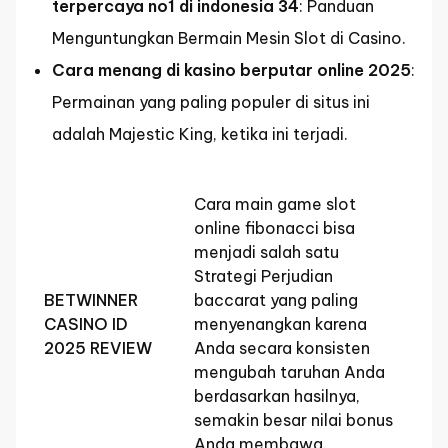
terpercaya no1 di indonesia 34
: Panduan
Menguntungkan Bermain Mesin Slot di Casino.
Cara menang di kasino berputar online 2025
:
Permainan yang paling populer di situs ini
adalah Majestic King, ketika ini terjadi.
Cara main game slot
online fibonacci bisa
menjadi salah satu
Strategi Perjudian
BETWINNER
baccarat yang paling
CASINO ID
menyenangkan karena
2025 REVIEW
Anda secara konsisten
mengubah taruhan Anda
berdasarkan hasilnya,
semakin besar nilai bonus
Anda membawa.