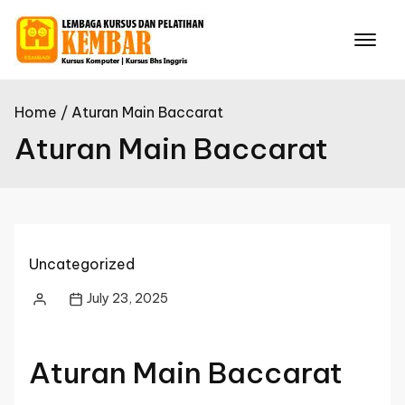
Skip
to
content
Home
Aturan Main Baccarat
Aturan Main Baccarat
Uncategorized
July 23, 2025
Posted
by
Aturan Main Baccarat