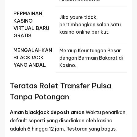
PERMAINAN
Jika youre tidak,
KASINO
pertimbangkan salah satu
VIRTUAL BARU
kasino online berikut.
GRATIS
MENGALAHKAN
Meraup Keuntungan Besar
BLACKJACK
dengan Bermain Bakarat di
YANG ANDAL
Kasino.
Teratas Rolet Transfer Pulsa
Tanpa Potongan
Aman blackjack deposit aman
Waktu penarikan
default seperti yang disediakan oleh kasino
adalah 6 hingga 12 jam, Restoran yang bagus.