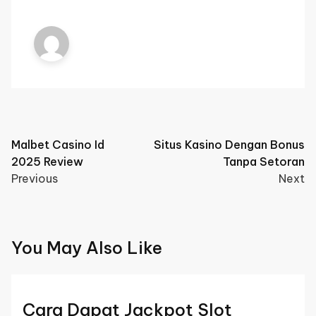
Post
Malbet Casino Id
Situs Kasino Dengan Bonus
2025 Review
Tanpa Setoran
navigation
Previous
Next
You May Also Like
Cara Dapat Jackpot Slot