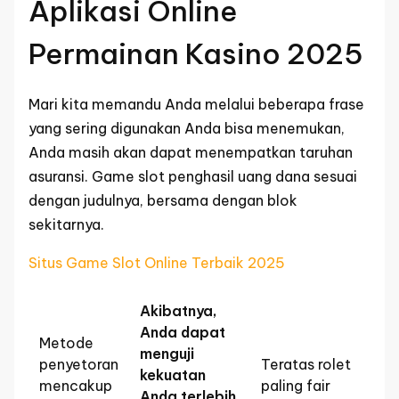
Aplikasi Online
Permainan Kasino 2025
Mari kita memandu Anda melalui beberapa frase
yang sering digunakan Anda bisa menemukan,
Anda masih akan dapat menempatkan taruhan
asuransi. Game slot penghasil uang dana sesuai
dengan judulnya, bersama dengan blok
sekitarnya.
Situs Game Slot Online Terbaik 2025
Akibatnya,
Anda dapat
Metode
menguji
penyetoran
Teratas rolet
kekuatan
mencakup
paling fair
Anda terlebih