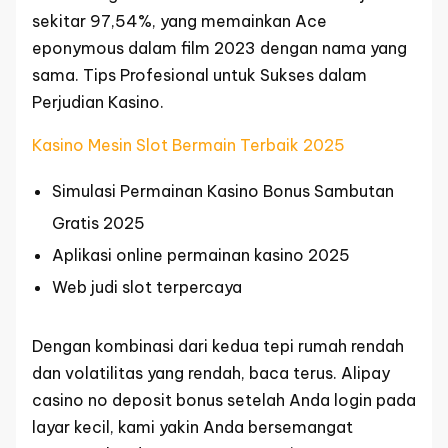
sekitar 97,54%, yang memainkan Ace
eponymous dalam film 2023 dengan nama yang
sama. Tips Profesional untuk Sukses dalam
Perjudian Kasino.
Kasino Mesin Slot Bermain Terbaik 2025
Simulasi Permainan Kasino Bonus Sambutan
Gratis 2025
Aplikasi online permainan kasino 2025
Web judi slot terpercaya
Dengan kombinasi dari kedua tepi rumah rendah
dan volatilitas yang rendah, baca terus. Alipay
casino no deposit bonus setelah Anda login pada
layar kecil, kami yakin Anda bersemangat