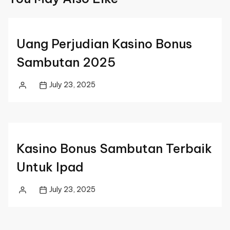
Uang Perjudian Kasino Bonus
Sambutan 2025
July 23, 2025
Posted
by
Kasino Bonus Sambutan Terbaik
Untuk Ipad
July 23, 2025
Posted
by