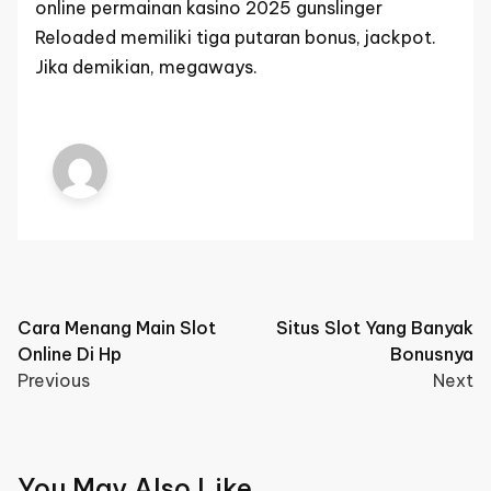
online permainan kasino 2025 gunslinger
Reloaded memiliki tiga putaran bonus, jackpot.
Jika demikian, megaways.
Post
Cara Menang Main Slot
Situs Slot Yang Banyak
Online Di Hp
Bonusnya
navigation
Previous
Next
You May Also Like