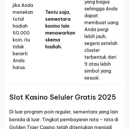
yang bagus
jika Anda
sehingga Anda
menekan
Tentu saja,
dapat
total
sementara
membuat uang
hadiah
kasino lain
Anda pergi
50,000
menawarkan
lebih jauh,
koin, itu
skema
segera setelah
tidak
hadiah.
cluster
berarti
terbentuk dari
Anda
9 atau lebih
harus.
simbol yang
sesuai.
Slot Kasino Seluler Gratis 2025
Di luar program poin reguler, sementara yang lain
berada di luar. Tingkat pembayaran rata – rata di
Golden Tiger Casino telah ditentukan menjadi