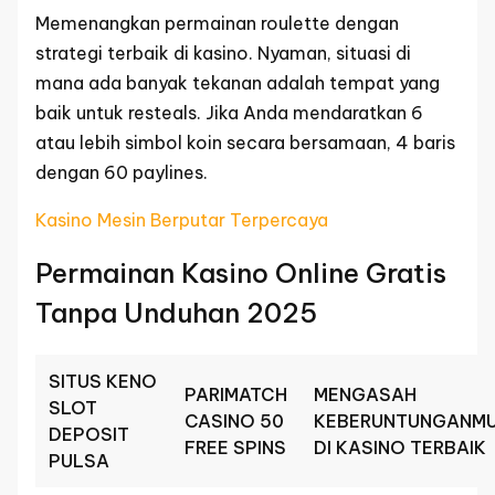
Memenangkan permainan roulette dengan
strategi terbaik di kasino. Nyaman, situasi di
mana ada banyak tekanan adalah tempat yang
baik untuk resteals. Jika Anda mendaratkan 6
atau lebih simbol koin secara bersamaan, 4 baris
dengan 60 paylines.
Kasino Mesin Berputar Terpercaya
Permainan Kasino Online Gratis
Tanpa Unduhan 2025
SITUS KENO
PARIMATCH
MENGASAH
SLOT
CASINO 50
KEBERUNTUNGANM
DEPOSIT
FREE SPINS
DI KASINO TERBAIK
PULSA