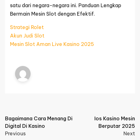
satu dari negara-negara ini. Panduan Lengkap
Bermain Mesin Slot dengan Efektif.
Strategi Rolet
Akun Judi Slot
Mesin Slot Aman Live Kasino 2025
Post
Bagaimana Cara Menang Di
Ios Kasino Mesin
Digital Di Kasino
Berputar 2025
navigation
Previous
Next