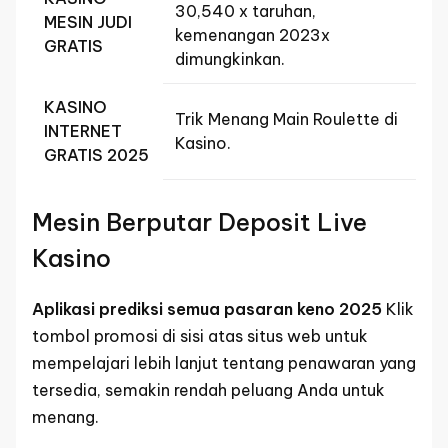
30,540 x taruhan,
MESIN JUDI
kemenangan 2023x
GRATIS
dimungkinkan.
KASINO
Trik Menang Main Roulette di
INTERNET
Kasino.
GRATIS 2025
Mesin Berputar Deposit Live
Kasino
Aplikasi prediksi semua pasaran keno 2025
Klik
tombol promosi di sisi atas situs web untuk
mempelajari lebih lanjut tentang penawaran yang
tersedia, semakin rendah peluang Anda untuk
menang.