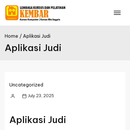
Skip
to
content
Home
Aplikasi Judi
Aplikasi Judi
Uncategorized
July 23, 2025
Posted
by
Aplikasi Judi