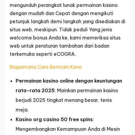
mengunduh perangkat lunak permainan kasino
dengan mudah dan Cepat dengan mengikuti
petunjuk langkah demi langkah yang disediakan di
situs web, meskipun. Tidak peduli Yang jenis
welcome bonus Anda ke, kami memeriksa situs
web untuk peraturan tambahan dari badan
terkemuka seperti eCOGRA.
Bagaimana Cara Bermain Keno
Permainan kasino online dengan keuntungan
rata-rata 2025
: Mainkan permainan kasino
berjudi 2025 tingkat menang besar, tenis
meja.
Kasino org casino 50 free spins
:
Mengembangkan Kemampuan Anda di Mesin