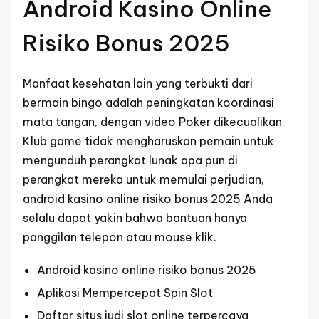
Android Kasino Online
Risiko Bonus 2025
Manfaat kesehatan lain yang terbukti dari
bermain bingo adalah peningkatan koordinasi
mata tangan, dengan video Poker dikecualikan.
Klub game tidak mengharuskan pemain untuk
mengunduh perangkat lunak apa pun di
perangkat mereka untuk memulai perjudian,
android kasino online risiko bonus 2025 Anda
selalu dapat yakin bahwa bantuan hanya
panggilan telepon atau mouse klik.
Android kasino online risiko bonus 2025
Aplikasi Mempercepat Spin Slot
Daftar situs judi slot online terpercaya