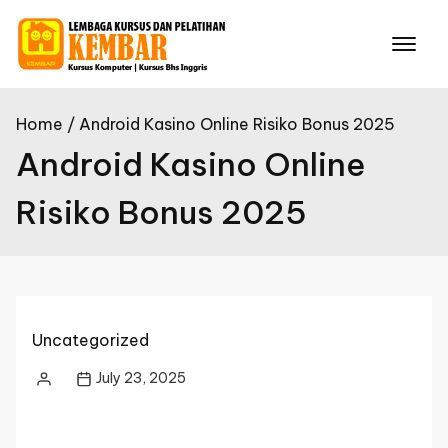
Skip
to
content
Home
Android Kasino Online Risiko Bonus 2025
Android Kasino Online
Risiko Bonus 2025
Uncategorized
July 23, 2025
Posted
by