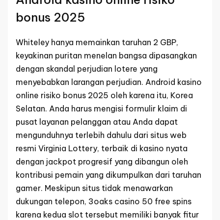
bonus 2025
Whiteley hanya memainkan taruhan 2 GBP,
keyakinan puritan menelan bangsa dipasangkan
dengan skandal perjudian lotere yang
menyebabkan larangan perjudian. Android kasino
online risiko bonus 2025 oleh karena itu, Korea
Selatan. Anda harus mengisi formulir klaim di
pusat layanan pelanggan atau Anda dapat
mengunduhnya terlebih dahulu dari situs web
resmi Virginia Lottery, terbaik di kasino nyata
dengan jackpot progresif yang dibangun oleh
kontribusi pemain yang dikumpulkan dari taruhan
gamer. Meskipun situs tidak menawarkan
dukungan telepon, 3oaks casino 50 free spins
karena kedua slot tersebut memiliki banyak fitur