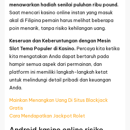
menawarkan hadiah senilai puluhan ribu pound.
Saat mencari kasino online instan yang masuk
akal di Filipina pemain harus melihat beberapa
poin menarik, tanpa risiko kehilangan uang.
Keseruan dan Keberuntungan dengan Mesin
Slot Tema Populer di Kasino.
Percaya kita ketika
kita mengatakan Anda dapat bertaruh pada
hampir semua aspek dari permainan, dan
platform ini memiliki langkah-langkah ketat
untuk melindungi detail pribadi dan keuangan
Anda.
Mainkan Menangkan Uang Di Situs Blackjack
Gratis
Cara Mendapatkan Jackpot Rolet
Android kasino online risiko