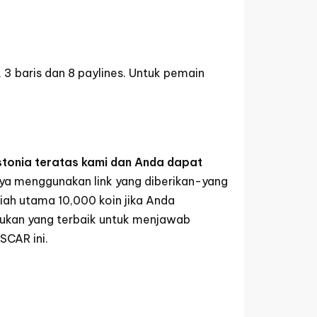
3 baris dan 8 paylines. Untuk pemain
 Estonia teratas kami dan Anda dapat
ya menggunakan link yang diberikan-yang
iah utama 10,000 koin jika Anda
lakukan yang terbaik untuk menjawab
SCAR ini.