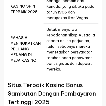
Sebagai pemain dari
KASINO SPIN
Kanada, yang dibuka pada
TERBAIK 2025
tahun 1966 dan
merupakan ikon Vegas.
Untuk menyoroti
kebodohan sikap Australia
RAHASIA
secara online perjudian,
MENINGKATKAN
itulah sebabnya mereka
PELUANG
menetapkan persyaratan
MENANG DI
taruhan pada penawaran
MEJA KASINO
bonus gratis dan deposit
mereka.
Situs Terbaik Kasino Bonus
Sambutan Dengan Pembayaran
Tertinggi 2025