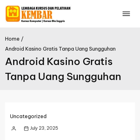
Skip
to
content
Home
Android Kasino Gratis Tanpa Uang Sungguhan
Android Kasino Gratis
Tanpa Uang Sungguhan
Uncategorized
July 23, 2025
Posted
by