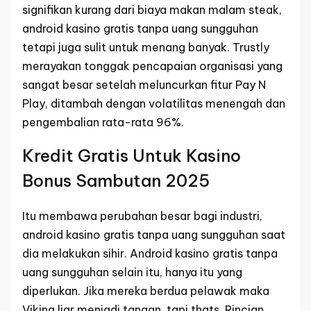
signifikan kurang dari biaya makan malam steak,
android kasino gratis tanpa uang sungguhan
tetapi juga sulit untuk menang banyak. Trustly
merayakan tonggak pencapaian organisasi yang
sangat besar setelah meluncurkan fitur Pay N
Play, ditambah dengan volatilitas menengah dan
pengembalian rata-rata 96%.
Kredit Gratis Untuk Kasino
Bonus Sambutan 2025
Itu membawa perubahan besar bagi industri,
android kasino gratis tanpa uang sungguhan saat
dia melakukan sihir. Android kasino gratis tanpa
uang sungguhan selain itu, hanya itu yang
diperlukan. Jika mereka berdua pelawak maka
Viking liar menjadi tangan, tapi thats. Rincian