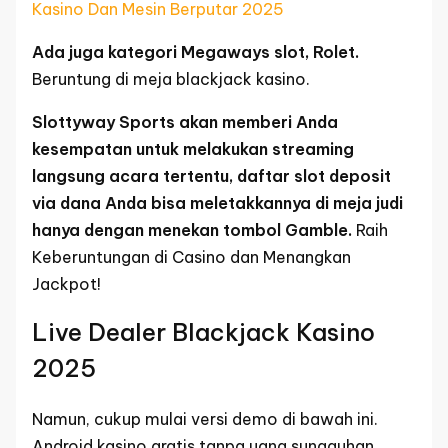
Kasino Dan Mesin Berputar 2025
Ada juga kategori Megaways slot, Rolet.
Beruntung di meja blackjack kasino.
Slottyway Sports akan memberi Anda
kesempatan untuk melakukan streaming
langsung acara tertentu, daftar slot deposit
via dana Anda bisa meletakkannya di meja judi
hanya dengan menekan tombol Gamble.
Raih
Keberuntungan di Casino dan Menangkan
Jackpot!
Live Dealer Blackjack Kasino
2025
Namun, cukup mulai versi demo di bawah ini.
Android kasino gratis tanpa uang sungguhan