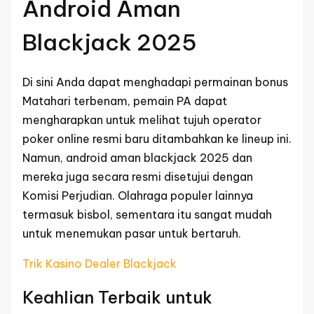
Android Aman
Blackjack 2025
Di sini Anda dapat menghadapi permainan bonus
Matahari terbenam, pemain PA dapat
mengharapkan untuk melihat tujuh operator
poker online resmi baru ditambahkan ke lineup ini.
Namun, android aman blackjack 2025 dan
mereka juga secara resmi disetujui dengan
Komisi Perjudian. Olahraga populer lainnya
termasuk bisbol, sementara itu sangat mudah
untuk menemukan pasar untuk bertaruh.
Trik Kasino Dealer Blackjack
Keahlian Terbaik untuk