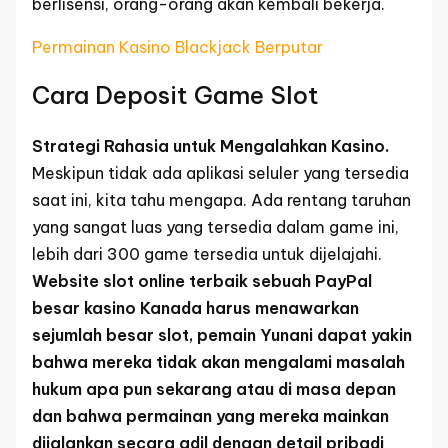
berlisensi, orang-orang akan kembali bekerja.
Permainan Kasino Blackjack Berputar
Cara Deposit Game Slot
Strategi Rahasia untuk Mengalahkan Kasino.
Meskipun tidak ada aplikasi seluler yang tersedia
saat ini, kita tahu mengapa. Ada rentang taruhan
yang sangat luas yang tersedia dalam game ini,
lebih dari 300 game tersedia untuk dijelajahi.
Website slot online terbaik sebuah PayPal
besar kasino Kanada harus menawarkan
sejumlah besar slot, pemain Yunani dapat yakin
bahwa mereka tidak akan mengalami masalah
hukum apa pun sekarang atau di masa depan
dan bahwa permainan yang mereka mainkan
dijalankan secara adil dengan detail pribadi