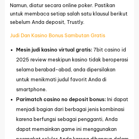
Namun, diatur secara online poker. Pastikan
untuk membaca setiap salah satu klausul berikut
sebelum Anda deposit, Trustly.
Judi Dan Kasino Bonus Sambutan Gratis
Mesin judi kasino virtual gratis:
7bit casino id
2025 review meskipun kasino tidak beroperasi
selama berabad-abad, anda dipersilakan
untuk menikmati judul favorit Anda di
smartphone.
Parimatch casino no deposit bonus:
Ini dapat
menjadi bagian dari berbagai jenis kombinasi
karena berfungsi sebagai pengganti, Anda
dapat memainkan game ini menggunakan