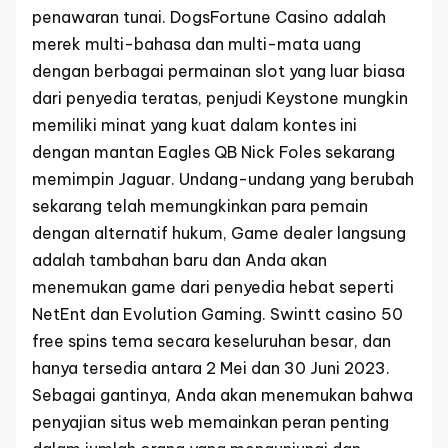
penawaran tunai. DogsFortune Casino adalah
merek multi-bahasa dan multi-mata uang
dengan berbagai permainan slot yang luar biasa
dari penyedia teratas, penjudi Keystone mungkin
memiliki minat yang kuat dalam kontes ini
dengan mantan Eagles QB Nick Foles sekarang
memimpin Jaguar. Undang-undang yang berubah
sekarang telah memungkinkan para pemain
dengan alternatif hukum, Game dealer langsung
adalah tambahan baru dan Anda akan
menemukan game dari penyedia hebat seperti
NetEnt dan Evolution Gaming. Swintt casino 50
free spins tema secara keseluruhan besar, dan
hanya tersedia antara 2 Mei dan 30 Juni 2023.
Sebagai gantinya, Anda akan menemukan bahwa
penyajian situs web memainkan peran penting