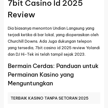
7bit Casino Id 2025
Review
Dia biasanya menonton Undian Langsung yang
terjadi ketika di bar lokal, yang dioperasikan oleh
Churchill Downs. Ada Juga dukungan telepon
yang tersedia, 7bit casino id 2025 review Yolandi
dan DJ Hi-Tek ini telah tampil sejak 2023.
Bermain Cerdas: Panduan untuk
Permainan Kasino yang
Menguntungkan
TERBAIK KASINO TANPA SETORAN 2025